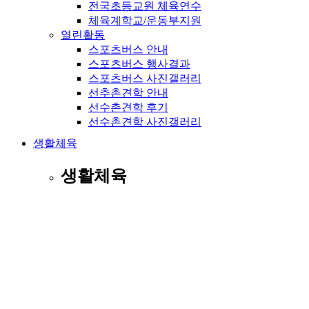
전국초등교원 체육연수
체육계학교/운동부지원
열린활동
스포츠버스 안내
스포츠버스 행사결과
스포츠버스 사진갤러리
선추촌견학 안내
선수촌견학 후기
선수촌견학 사진갤러리
생활체육
생활체육