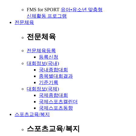
FMS for SPORT
유아•유소년 맞춤형
신체활동 프로그램
전문체육
전문체육
전문체육등록
등록신청
대회정보(국내)
국내종합대회
종목별대회결과
기준기록
대회정보(국제)
국제종합대회
국제스포츠캘린더
국제스포츠동향
스포츠교육/복지
스포츠교육/복지