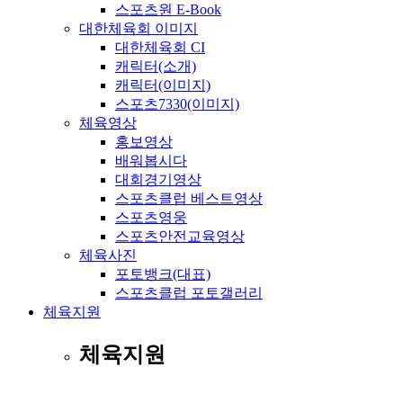
스포츠원 E-Book
대한체육회 이미지
대한체육회 CI
캐릭터(소개)
캐릭터(이미지)
스포츠7330(이미지)
체육영상
홍보영상
배워봅시다
대회경기영상
스포츠클럽 베스트영상
스포츠영웅
스포츠안전교육영상
체육사진
포토뱅크(대표)
스포츠클럽 포토갤러리
체육지원
체육지원