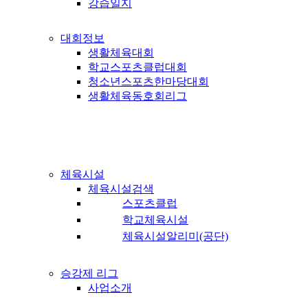
강습일지
대회정보
생활체육대회
학교스포츠클럽대회
청소년스포츠한마당대회
생활체육동호회리그
체육시설
체육시설검색
스포츠클럽
학교체육시설
체육시설알리미(공단)
승강제 리그
사업소개