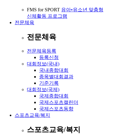
FMS for SPORT
유아•유소년 맞춤형
신체활동 프로그램
전문체육
전문체육
전문체육등록
등록신청
대회정보(국내)
국내종합대회
종목별대회결과
기준기록
대회정보(국제)
국제종합대회
국제스포츠캘린더
국제스포츠동향
스포츠교육/복지
스포츠교육/복지