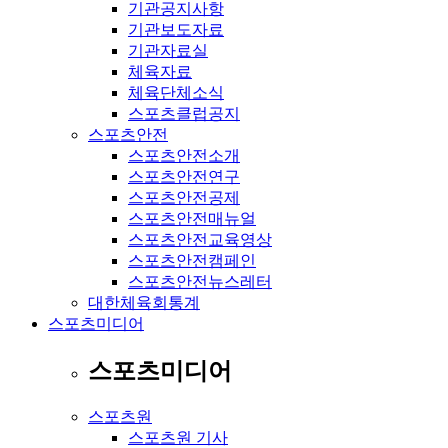
기관공지사항
기관보도자료
기관자료실
체육자료
체육단체소식
스포츠클럽공지
스포츠안전
스포츠안전소개
스포츠안전연구
스포츠안전공제
스포츠안전매뉴얼
스포츠안전교육영상
스포츠안전캠페인
스포츠안전뉴스레터
대한체육회통계
스포츠미디어
스포츠미디어
스포츠원
스포츠원 기사