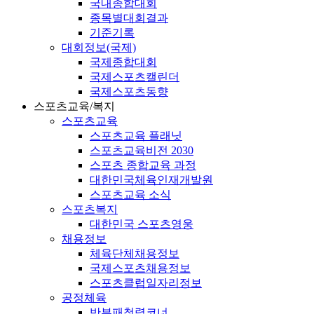
국내종합대회
종목별대회결과
기준기록
대회정보(국제)
국제종합대회
국제스포츠캘린더
국제스포츠동향
스포츠교육/복지
스포츠교육
스포츠교육 플래닛
스포츠교육비전 2030
스포츠 종합교육 과정
대한민국체육인재개발원
스포츠교육 소식
스포츠복지
대한민국 스포츠영웅
채용정보
체육단체채용정보
국제스포츠채용정보
스포츠클럽일자리정보
공정체육
반부패청렴코너