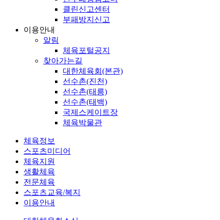
클린신고센터
부패방지신고
이용안내
알림
체육포털공지
찾아가는길
대한체육회(본관)
선수촌(진천)
선수촌(태릉)
선수촌(태백)
국제스케이트장
체육박물관
체육정보
스포츠미디어
체육지원
생활체육
전문체육
스포츠교육/복지
이용안내