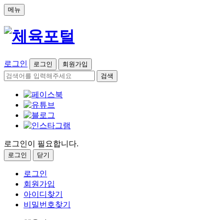
메뉴
로그인
로그인
회원가입
검색
로그인이 필요합니다.
로그인
닫기
로그인
회원가입
아이디찾기
비밀번호찾기