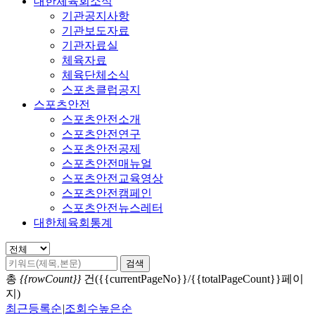
대한체육회소식
기관공지사항
기관보도자료
기관자료실
체육자료
체육단체소식
스포츠클럽공지
스포츠안전
스포츠안전소개
스포츠안전연구
스포츠안전공제
스포츠안전매뉴얼
스포츠안전교육영상
스포츠안전캠페인
스포츠안전뉴스레터
대한체육회통계
검색
총
{{rowCount}}
건({{currentPageNo}}/{{totalPageCount}}페이
지)
최근등록순
|
조회수높은순