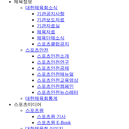
체육정보
대한체육회소식
기관공지사항
기관보도자료
기관자료실
체육자료
체육단체소식
스포츠클럽공지
스포츠안전
스포츠안전소개
스포츠안전연구
스포츠안전공제
스포츠안전매뉴얼
스포츠안전교육영상
스포츠안전캠페인
스포츠안전뉴스레터
대한체육회통계
스포츠미디어
스포츠원
스포츠원 기사
스포츠원 E-Book
대한체육회 이미지