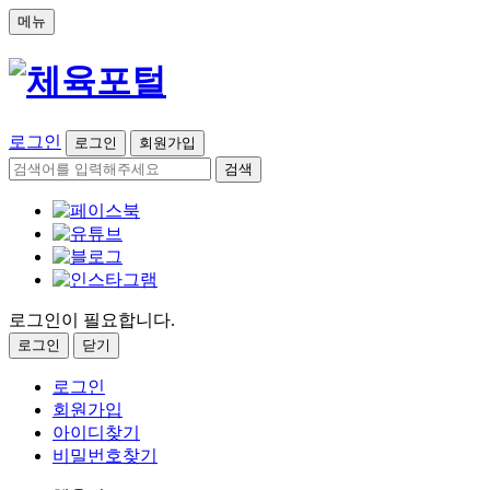
메뉴
로그인
로그인
회원가입
검색
로그인이 필요합니다.
로그인
닫기
로그인
회원가입
아이디찾기
비밀번호찾기