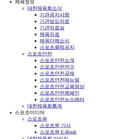
체육정보
대한체육회소식
기관공지사항
기관보도자료
기관자료실
체육자료
체육단체소식
스포츠클럽공지
스포츠안전
스포츠안전소개
스포츠안전연구
스포츠안전공제
스포츠안전매뉴얼
스포츠안전교육영상
스포츠안전캠페인
스포츠안전뉴스레터
대한체육회통계
스포츠미디어
스포츠원
스포츠원 기사
스포츠원 E-Book
대한체육회 이미지