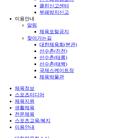
클린신고센터
부패방지신고
이용안내
알림
체육포털공지
찾아가는길
대한체육회(본관)
선수촌(진천)
선수촌(태릉)
선수촌(태백)
국제스케이트장
체육박물관
체육정보
스포츠미디어
체육지원
생활체육
전문체육
스포츠교육/복지
이용안내