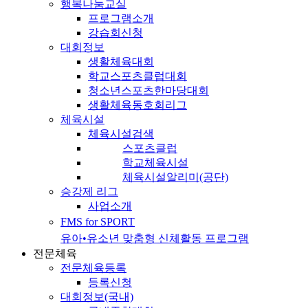
행복나눔교실
프로그램소개
강습회신청
대회정보
생활체육대회
학교스포츠클럽대회
청소년스포츠한마당대회
생활체육동호회리그
체육시설
체육시설검색
스포츠클럽
학교체육시설
체육시설알리미(공단)
승강제 리그
사업소개
FMS for SPORT
유아•유소년 맞춤형 신체활동 프로그램
전문체육
전문체육등록
등록신청
대회정보(국내)