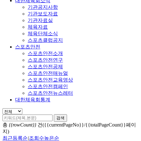
대한체육회소식
기관공지사항
기관보도자료
기관자료실
체육자료
체육단체소식
스포츠클럽공지
스포츠안전
스포츠안전소개
스포츠안전연구
스포츠안전공제
스포츠안전매뉴얼
스포츠안전교육영상
스포츠안전캠페인
스포츠안전뉴스레터
대한체육회통계
검색
총
{{rowCount}}
건({{currentPageNo}}/{{totalPageCount}}페이
지)
최근등록순
|
조회수높은순