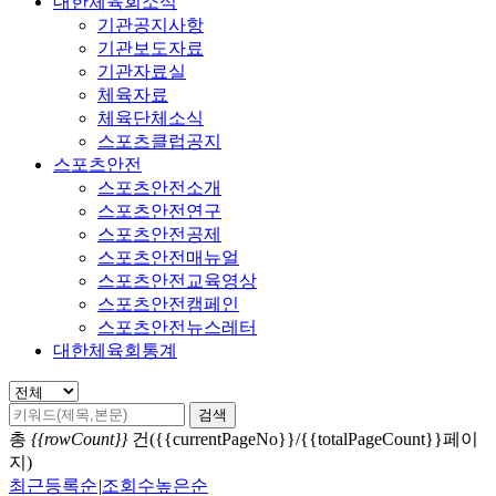
대한체육회소식
기관공지사항
기관보도자료
기관자료실
체육자료
체육단체소식
스포츠클럽공지
스포츠안전
스포츠안전소개
스포츠안전연구
스포츠안전공제
스포츠안전매뉴얼
스포츠안전교육영상
스포츠안전캠페인
스포츠안전뉴스레터
대한체육회통계
검색
총
{{rowCount}}
건({{currentPageNo}}/{{totalPageCount}}페이
지)
최근등록순
|
조회수높은순