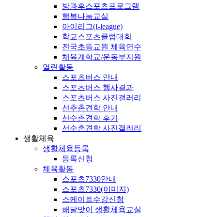
방과후스포츠프로그램
행복나눔교실
아이리그(I-league)
학교스포츠클럽대회
전국초등교원 체육연수
체육계학교/운동부지원
열린활동
스포츠버스 안내
스포츠버스 행사결과
스포츠버스 사진갤러리
선추촌견학 안내
선수촌견학 후기
선수촌견학 사진갤러리
생활체육
생활체육등록
등록신청
체육활동
스포츠7330안내
스포츠7330(이미지)
스케이트수강신청
해달맞이 생활체육교실