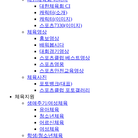
대한체육회 CI
캐릭터(소개)
캐릭터(이미지)
스포츠7330(이미지)
체육영상
홍보영상
배워봅시다
대회경기영상
스포츠클럽 베스트영상
스포츠영웅
스포츠안전교육영상
체육사진
포토뱅크(대표)
스포츠클럽 포토갤러리
체육지원
생애주기/여성체육
유아체육
청소년체육
어르신체육
여성체육
학생/청소년체육