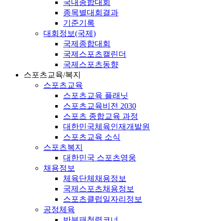
국내종합대회
종목별대회결과
기준기록
대회정보(국제)
국제종합대회
국제스포츠캘린더
국제스포츠동향
스포츠교육/복지
스포츠교육
스포츠교육 플래닛
스포츠교육비전 2030
스포츠 종합교육 과정
대한민국체육인재개발원
스포츠교육 소식
스포츠복지
대한민국 스포츠영웅
채용정보
체육단체채용정보
국제스포츠채용정보
스포츠클럽일자리정보
공정체육
반부패청렴코너