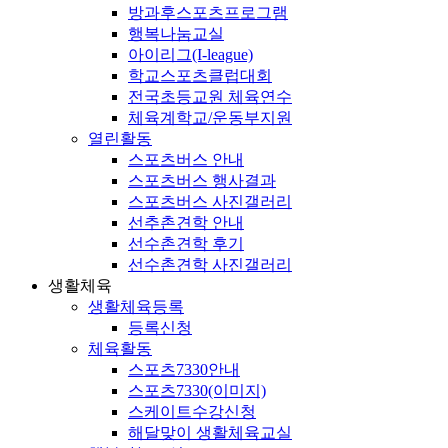
방과후스포츠프로그램
행복나눔교실
아이리그(I-league)
학교스포츠클럽대회
전국초등교원 체육연수
체육계학교/운동부지원
열린활동
스포츠버스 안내
스포츠버스 행사결과
스포츠버스 사진갤러리
선추촌견학 안내
선수촌견학 후기
선수촌견학 사진갤러리
생활체육
생활체육등록
등록신청
체육활동
스포츠7330안내
스포츠7330(이미지)
스케이트수강신청
해달맞이 생활체육교실