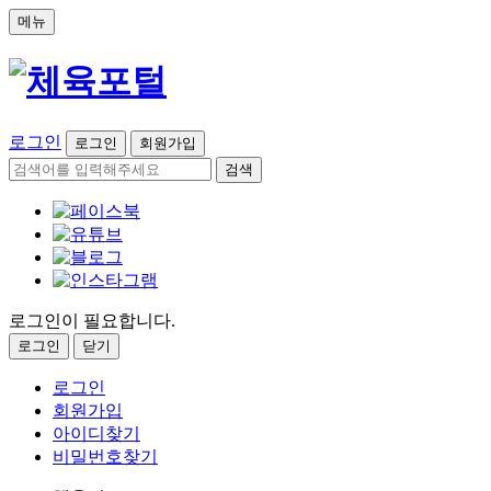
메뉴
로그인
로그인
회원가입
검색
로그인이 필요합니다.
로그인
닫기
로그인
회원가입
아이디찾기
비밀번호찾기