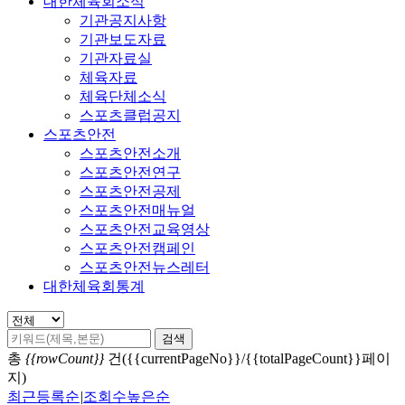
대한체육회소식
기관공지사항
기관보도자료
기관자료실
체육자료
체육단체소식
스포츠클럽공지
스포츠안전
스포츠안전소개
스포츠안전연구
스포츠안전공제
스포츠안전매뉴얼
스포츠안전교육영상
스포츠안전캠페인
스포츠안전뉴스레터
대한체육회통계
검색
총
{{rowCount}}
건({{currentPageNo}}/{{totalPageCount}}페이
지)
최근등록순
|
조회수높은순