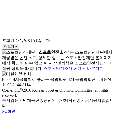
조회된 매뉴얼이 없습니다.
더보기 +
"스포츠안전소개"
는 스포츠안전재단에서
제공받은 콘텐츠로, 상세한 정보는 스포츠안전재단 홈페이지
에서 확인하실 수 있으며, 저작권정책은 스포츠안전재단의 저
작권 정책을 따릅니다.
스포츠안전소개 콘텐츠 바로가기
[05540]서울특별시 송파구 올림픽로 424 올림픽회관 대표전
화 02-2144-8114
Copyrightⓒ2016 Korean Sport & Olympic Committee. all rights
reserved.
본사업은국민체육진흥공단의국민체육진흥기금지원사업입니
다.
PC화면