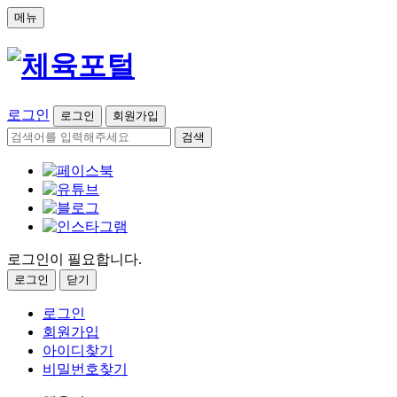
메뉴
로그인
로그인
회원가입
검색
로그인이 필요합니다.
로그인
닫기
로그인
회원가입
아이디찾기
비밀번호찾기