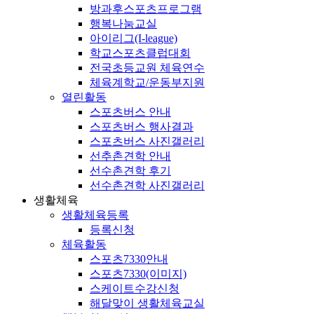
방과후스포츠프로그램
행복나눔교실
아이리그(I-league)
학교스포츠클럽대회
전국초등교원 체육연수
체육계학교/운동부지원
열린활동
스포츠버스 안내
스포츠버스 행사결과
스포츠버스 사진갤러리
선추촌견학 안내
선수촌견학 후기
선수촌견학 사진갤러리
생활체육
생활체육등록
등록신청
체육활동
스포츠7330안내
스포츠7330(이미지)
스케이트수강신청
해달맞이 생활체육교실