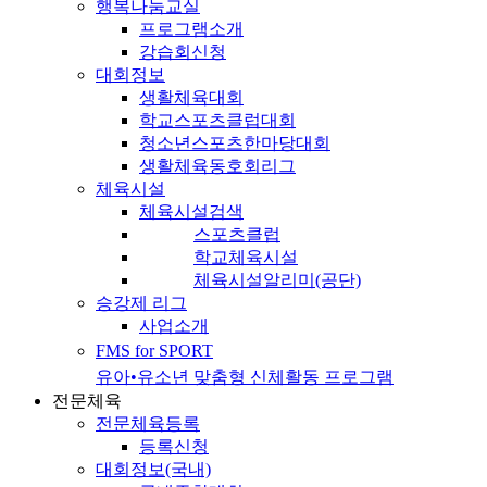
행복나눔교실
프로그램소개
강습회신청
대회정보
생활체육대회
학교스포츠클럽대회
청소년스포츠한마당대회
생활체육동호회리그
체육시설
체육시설검색
스포츠클럽
학교체육시설
체육시설알리미(공단)
승강제 리그
사업소개
FMS for SPORT
유아•유소년 맞춤형 신체활동 프로그램
전문체육
전문체육등록
등록신청
대회정보(국내)