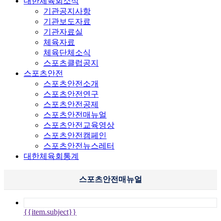
대한체육회소식
기관공지사항
기관보도자료
기관자료실
체육자료
체육단체소식
스포츠클럽공지
스포츠안전
스포츠안전소개
스포츠안전연구
스포츠안전공제
스포츠안전매뉴얼
스포츠안전교육영상
스포츠안전캠페인
스포츠안전뉴스레터
대한체육회통계
스포츠안전매뉴얼
{{item.subject}}