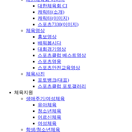
대한체육회 CI
캐릭터(소개)
캐릭터(이미지)
스포츠7330(이미지)
체육영상
홍보영상
배워봅시다
대회경기영상
스포츠클럽 베스트영상
스포츠영웅
스포츠안전교육영상
체육사진
포토뱅크(대표)
스포츠클럽 포토갤러리
체육지원
생애주기/여성체육
유아체육
청소년체육
어르신체육
여성체육
학생/청소년체육