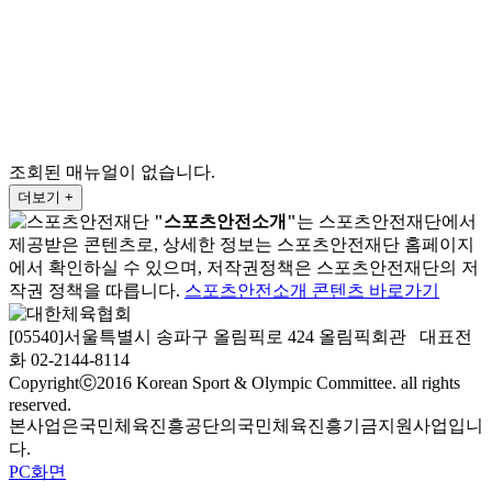
조회된 매뉴얼이 없습니다.
더보기 +
"스포츠안전소개"
는 스포츠안전재단에서
제공받은 콘텐츠로, 상세한 정보는 스포츠안전재단 홈페이지
에서 확인하실 수 있으며, 저작권정책은 스포츠안전재단의 저
작권 정책을 따릅니다.
스포츠안전소개 콘텐츠 바로가기
[05540]서울특별시 송파구 올림픽로 424 올림픽회관 대표전
화 02-2144-8114
Copyrightⓒ2016 Korean Sport & Olympic Committee. all rights
reserved.
본사업은국민체육진흥공단의국민체육진흥기금지원사업입니
다.
PC화면