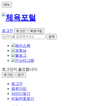
메뉴
로그인
로그인
회원가입
검색
로그인이 필요합니다.
로그인
닫기
로그인
회원가입
아이디찾기
비밀번호찾기