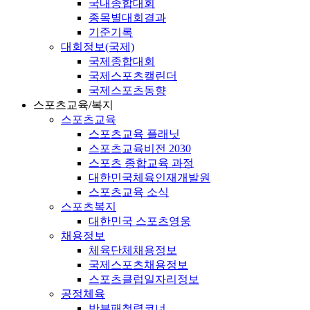
국내종합대회
종목별대회결과
기준기록
대회정보(국제)
국제종합대회
국제스포츠캘린더
국제스포츠동향
스포츠교육/복지
스포츠교육
스포츠교육 플래닛
스포츠교육비전 2030
스포츠 종합교육 과정
대한민국체육인재개발원
스포츠교육 소식
스포츠복지
대한민국 스포츠영웅
채용정보
체육단체채용정보
국제스포츠채용정보
스포츠클럽일자리정보
공정체육
반부패청렴코너