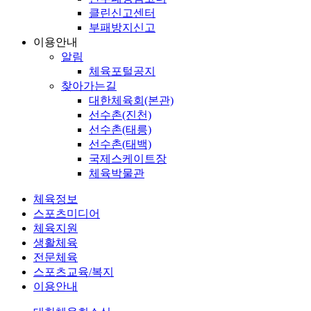
클린신고센터
부패방지신고
이용안내
알림
체육포털공지
찾아가는길
대한체육회(본관)
선수촌(진천)
선수촌(태릉)
선수촌(태백)
국제스케이트장
체육박물관
체육정보
스포츠미디어
체육지원
생활체육
전문체육
스포츠교육/복지
이용안내