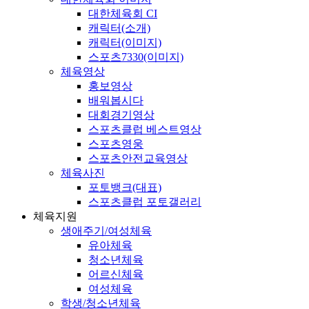
대한체육회 CI
캐릭터(소개)
캐릭터(이미지)
스포츠7330(이미지)
체육영상
홍보영상
배워봅시다
대회경기영상
스포츠클럽 베스트영상
스포츠영웅
스포츠안전교육영상
체육사진
포토뱅크(대표)
스포츠클럽 포토갤러리
체육지원
생애주기/여성체육
유아체육
청소년체육
어르신체육
여성체육
학생/청소년체육