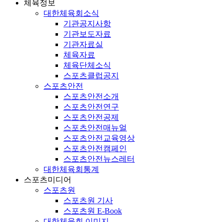
체육정보
대한체육회소식
기관공지사항
기관보도자료
기관자료실
체육자료
체육단체소식
스포츠클럽공지
스포츠안전
스포츠안전소개
스포츠안전연구
스포츠안전공제
스포츠안전매뉴얼
스포츠안전교육영상
스포츠안전캠페인
스포츠안전뉴스레터
대한체육회통계
스포츠미디어
스포츠원
스포츠원 기사
스포츠원 E-Book
대한체육회 이미지