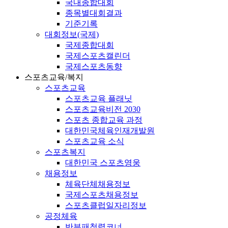
국내종합대회
종목별대회결과
기준기록
대회정보(국제)
국제종합대회
국제스포츠캘린더
국제스포츠동향
스포츠교육/복지
스포츠교육
스포츠교육 플래닛
스포츠교육비전 2030
스포츠 종합교육 과정
대한민국체육인재개발원
스포츠교육 소식
스포츠복지
대한민국 스포츠영웅
채용정보
체육단체채용정보
국제스포츠채용정보
스포츠클럽일자리정보
공정체육
반부패청렴코너