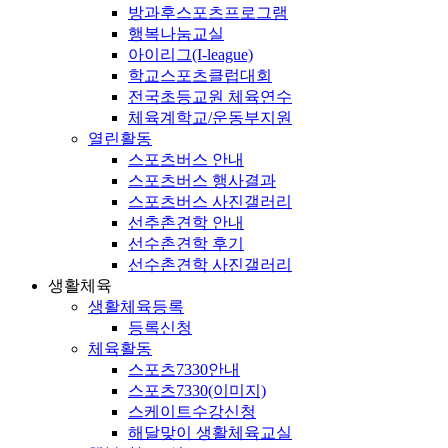
방과후스포츠프로그램
행복나눔교실
아이리그(I-league)
학교스포츠클럽대회
전국초등교원 체육연수
체육계학교/운동부지원
열린활동
스포츠버스 안내
스포츠버스 행사결과
스포츠버스 사진갤러리
선추촌견학 안내
선수촌견학 후기
선수촌견학 사진갤러리
생활체육
생활체육등록
등록신청
체육활동
스포츠7330안내
스포츠7330(이미지)
스케이트수강신청
해달맞이 생활체육교실