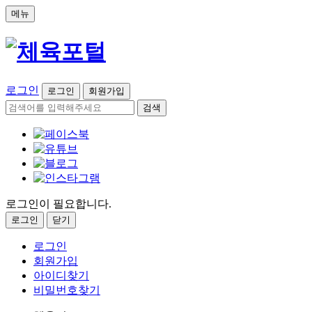
메뉴
로그인
로그인
회원가입
검색
로그인이 필요합니다.
로그인
닫기
로그인
회원가입
아이디찾기
비밀번호찾기