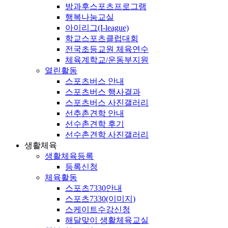
방과후스포츠프로그램
행복나눔교실
아이리그(I-league)
학교스포츠클럽대회
전국초등교원 체육연수
체육계학교/운동부지원
열린활동
스포츠버스 안내
스포츠버스 행사결과
스포츠버스 사진갤러리
선추촌견학 안내
선수촌견학 후기
선수촌견학 사진갤러리
생활체육
생활체육등록
등록신청
체육활동
스포츠7330안내
스포츠7330(이미지)
스케이트수강신청
해달맞이 생활체육교실