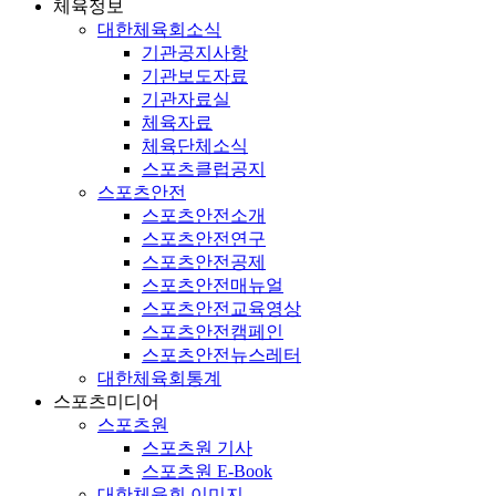
체육정보
대한체육회소식
기관공지사항
기관보도자료
기관자료실
체육자료
체육단체소식
스포츠클럽공지
스포츠안전
스포츠안전소개
스포츠안전연구
스포츠안전공제
스포츠안전매뉴얼
스포츠안전교육영상
스포츠안전캠페인
스포츠안전뉴스레터
대한체육회통계
스포츠미디어
스포츠원
스포츠원 기사
스포츠원 E-Book
대한체육회 이미지