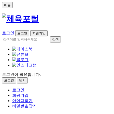
메뉴
로그인
로그인
회원가입
검색
로그인이 필요합니다.
로그인
닫기
로그인
회원가입
아이디찾기
비밀번호찾기