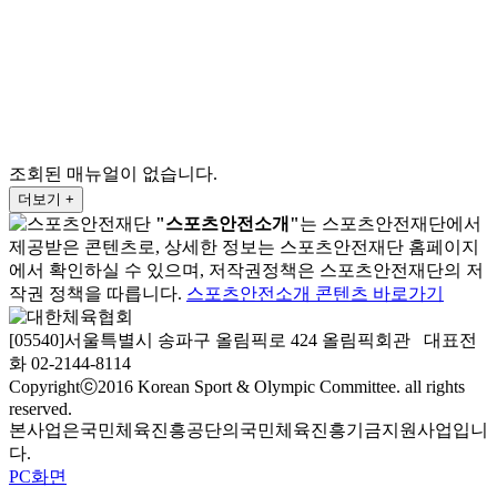
조회된 매뉴얼이 없습니다.
더보기 +
"스포츠안전소개"
는 스포츠안전재단에서
제공받은 콘텐츠로, 상세한 정보는 스포츠안전재단 홈페이지
에서 확인하실 수 있으며, 저작권정책은 스포츠안전재단의 저
작권 정책을 따릅니다.
스포츠안전소개 콘텐츠 바로가기
[05540]서울특별시 송파구 올림픽로 424 올림픽회관 대표전
화 02-2144-8114
Copyrightⓒ2016 Korean Sport & Olympic Committee. all rights
reserved.
본사업은국민체육진흥공단의국민체육진흥기금지원사업입니
다.
PC화면