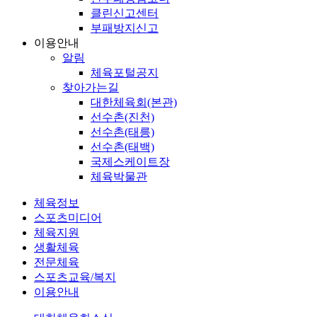
클린신고센터
부패방지신고
이용안내
알림
체육포털공지
찾아가는길
대한체육회(본관)
선수촌(진천)
선수촌(태릉)
선수촌(태백)
국제스케이트장
체육박물관
체육정보
스포츠미디어
체육지원
생활체육
전문체육
스포츠교육/복지
이용안내