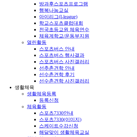
방과후스포츠프로그램
행복나눔교실
아이리그(I-league)
학교스포츠클럽대회
전국초등교원 체육연수
체육계학교/운동부지원
열린활동
스포츠버스 안내
스포츠버스 행사결과
스포츠버스 사진갤러리
선추촌견학 안내
선수촌견학 후기
선수촌견학 사진갤러리
생활체육
생활체육등록
등록신청
체육활동
스포츠7330안내
스포츠7330(이미지)
스케이트수강신청
해달맞이 생활체육교실