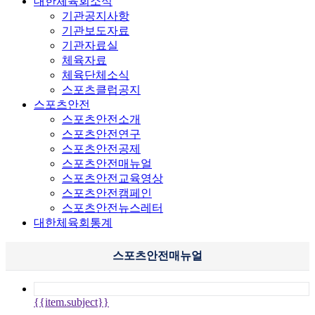
대한체육회소식
기관공지사항
기관보도자료
기관자료실
체육자료
체육단체소식
스포츠클럽공지
스포츠안전
스포츠안전소개
스포츠안전연구
스포츠안전공제
스포츠안전매뉴얼
스포츠안전교육영상
스포츠안전캠페인
스포츠안전뉴스레터
대한체육회통계
스포츠안전매뉴얼
{{item.subject}}