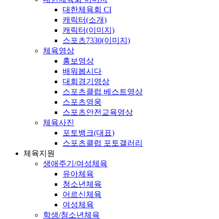
대한체육회 CI
캐릭터(소개)
캐릭터(이미지)
스포츠7330(이미지)
체육영상
홍보영상
배워봅시다
대회경기영상
스포츠클럽 베스트영상
스포츠영웅
스포츠안전교육영상
체육사진
포토뱅크(대표)
스포츠클럽 포토갤러리
체육지원
생애주기/여성체육
유아체육
청소년체육
어르신체육
여성체육
학생/청소년체육