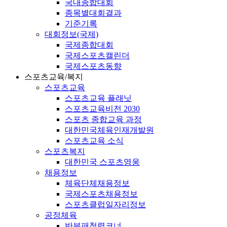
국내종합대회
종목별대회결과
기준기록
대회정보(국제)
국제종합대회
국제스포츠캘린더
국제스포츠동향
스포츠교육/복지
스포츠교육
스포츠교육 플래닛
스포츠교육비전 2030
스포츠 종합교육 과정
대한민국체육인재개발원
스포츠교육 소식
스포츠복지
대한민국 스포츠영웅
채용정보
체육단체채용정보
국제스포츠채용정보
스포츠클럽일자리정보
공정체육
반부패청렴코너