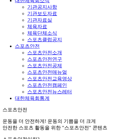
대한체육회소식
기관공지사항
기관보도자료
기관자료실
체육자료
체육단체소식
스포츠클럽공지
스포츠안전
스포츠안전소개
스포츠안전연구
스포츠안전공제
스포츠안전매뉴얼
스포츠안전교육영상
스포츠안전캠페인
스포츠안전뉴스레터
대한체육회통계
스포츠안전
운동을 더 안전하게! 운동의 기쁨을 더 크게
안전한 스포츠 활동을 위한 "스포츠안전" 콘텐츠