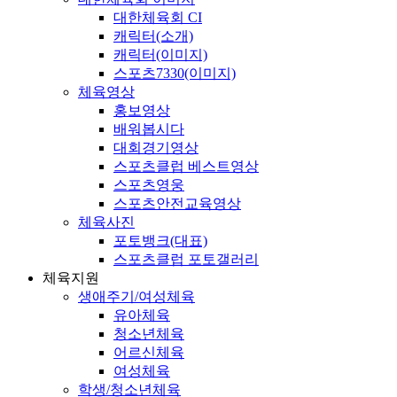
대한체육회 CI
캐릭터(소개)
캐릭터(이미지)
스포츠7330(이미지)
체육영상
홍보영상
배워봅시다
대회경기영상
스포츠클럽 베스트영상
스포츠영웅
스포츠안전교육영상
체육사진
포토뱅크(대표)
스포츠클럽 포토갤러리
체육지원
생애주기/여성체육
유아체육
청소년체육
어르신체육
여성체육
학생/청소년체육