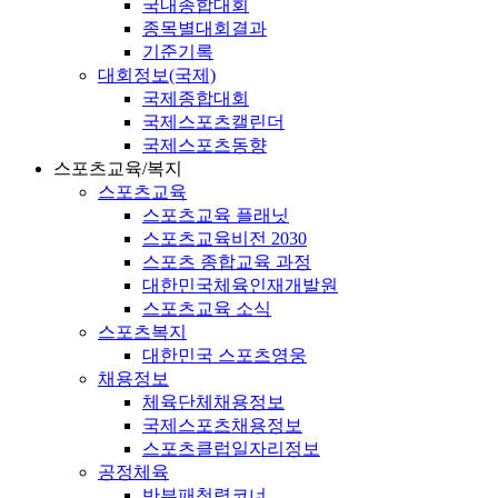
국내종합대회
종목별대회결과
기준기록
대회정보(국제)
국제종합대회
국제스포츠캘린더
국제스포츠동향
스포츠교육/복지
스포츠교육
스포츠교육 플래닛
스포츠교육비전 2030
스포츠 종합교육 과정
대한민국체육인재개발원
스포츠교육 소식
스포츠복지
대한민국 스포츠영웅
채용정보
체육단체채용정보
국제스포츠채용정보
스포츠클럽일자리정보
공정체육
반부패청렴코너