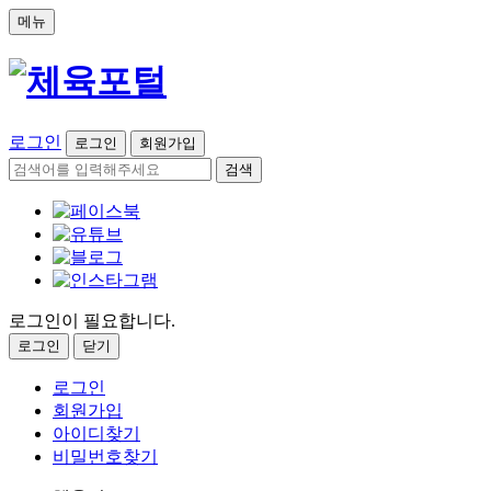
메뉴
로그인
로그인
회원가입
검색
로그인이 필요합니다.
로그인
닫기
로그인
회원가입
아이디찾기
비밀번호찾기