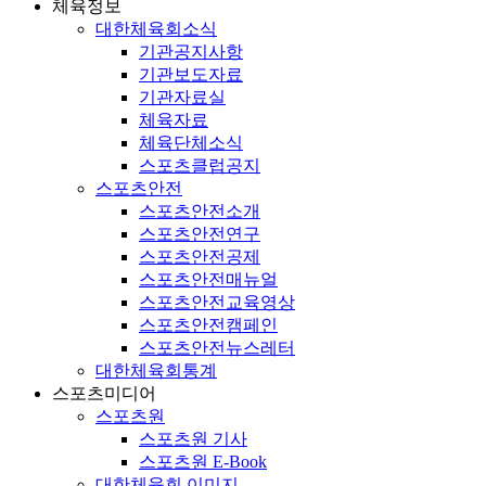
체육정보
대한체육회소식
기관공지사항
기관보도자료
기관자료실
체육자료
체육단체소식
스포츠클럽공지
스포츠안전
스포츠안전소개
스포츠안전연구
스포츠안전공제
스포츠안전매뉴얼
스포츠안전교육영상
스포츠안전캠페인
스포츠안전뉴스레터
대한체육회통계
스포츠미디어
스포츠원
스포츠원 기사
스포츠원 E-Book
대한체육회 이미지