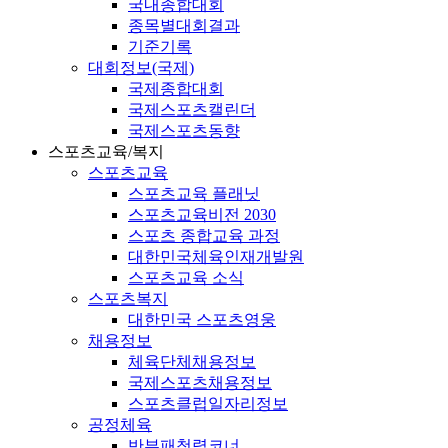
국내종합대회
종목별대회결과
기준기록
대회정보(국제)
국제종합대회
국제스포츠캘린더
국제스포츠동향
스포츠교육/복지
스포츠교육
스포츠교육 플래닛
스포츠교육비전 2030
스포츠 종합교육 과정
대한민국체육인재개발원
스포츠교육 소식
스포츠복지
대한민국 스포츠영웅
채용정보
체육단체채용정보
국제스포츠채용정보
스포츠클럽일자리정보
공정체육
반부패청렴코너