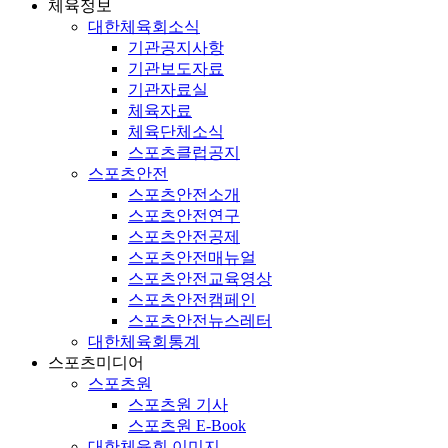
체육정보
대한체육회소식
기관공지사항
기관보도자료
기관자료실
체육자료
체육단체소식
스포츠클럽공지
스포츠안전
스포츠안전소개
스포츠안전연구
스포츠안전공제
스포츠안전매뉴얼
스포츠안전교육영상
스포츠안전캠페인
스포츠안전뉴스레터
대한체육회통계
스포츠미디어
스포츠원
스포츠원 기사
스포츠원 E-Book
대한체육회 이미지