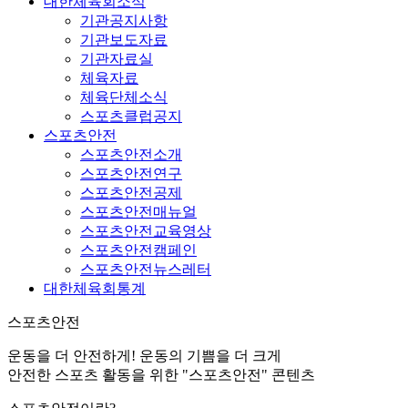
대한체육회소식
기관공지사항
기관보도자료
기관자료실
체육자료
체육단체소식
스포츠클럽공지
스포츠안전
스포츠안전소개
스포츠안전연구
스포츠안전공제
스포츠안전매뉴얼
스포츠안전교육영상
스포츠안전캠페인
스포츠안전뉴스레터
대한체육회통계
스포츠안전
운동을 더 안전하게! 운동의 기쁨을 더 크게
안전한 스포츠 활동을 위한 "스포츠안전" 콘텐츠