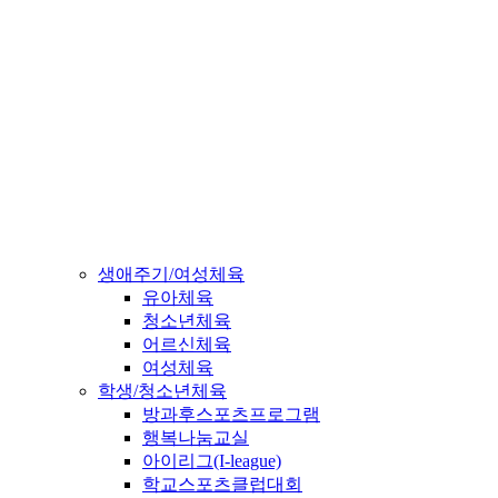
생애주기/여성체육
유아체육
청소년체육
어르신체육
여성체육
학생/청소년체육
방과후스포츠프로그램
행복나눔교실
아이리그(I-league)
학교스포츠클럽대회