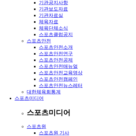
기관공지사항
기관보도자료
기관자료실
체육자료
체육단체소식
스포츠클럽공지
스포츠안전
스포츠안전소개
스포츠안전연구
스포츠안전공제
스포츠안전매뉴얼
스포츠안전교육영상
스포츠안전캠페인
스포츠안전뉴스레터
대한체육회통계
스포츠미디어
스포츠미디어
스포츠원
스포츠원 기사