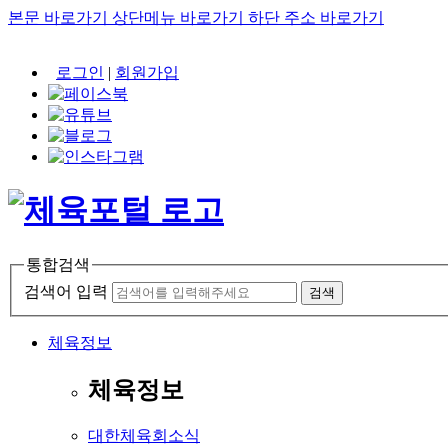
본문 바로가기
상단메뉴 바로가기
하단 주소 바로가기
로그인
|
회원가입
통합검색
검색어 입력
검색
체육정보
체육정보
대한체육회소식