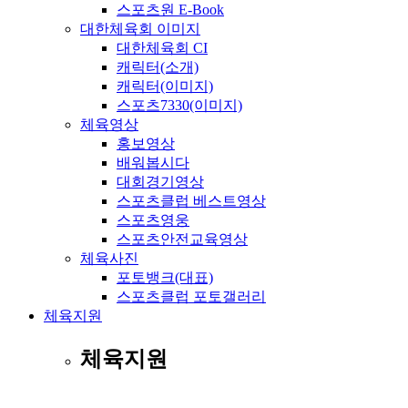
스포츠원 E-Book
대한체육회 이미지
대한체육회 CI
캐릭터(소개)
캐릭터(이미지)
스포츠7330(이미지)
체육영상
홍보영상
배워봅시다
대회경기영상
스포츠클럽 베스트영상
스포츠영웅
스포츠안전교육영상
체육사진
포토뱅크(대표)
스포츠클럽 포토갤러리
체육지원
체육지원