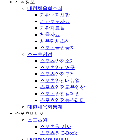
체육정보
대한체육회소식
기관공지사항
기관보도자료
기관자료실
체육자료
체육단체소식
스포츠클럽공지
스포츠안전
스포츠안전소개
스포츠안전연구
스포츠안전공제
스포츠안전매뉴얼
스포츠안전교육영상
스포츠안전캠페인
스포츠안전뉴스레터
대한체육회통계
스포츠미디어
스포츠원
스포츠원 기사
스포츠원 E-Book
대한체육회 이미지