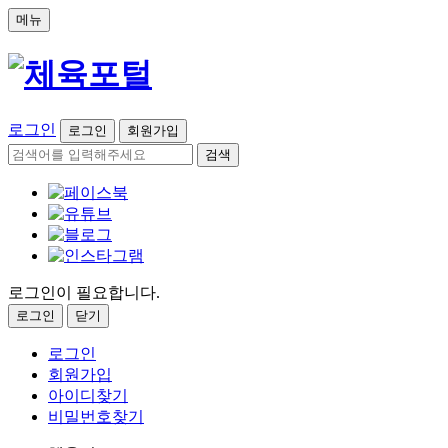
메뉴
로그인
로그인
회원가입
검색
로그인이 필요합니다.
로그인
닫기
로그인
회원가입
아이디찾기
비밀번호찾기