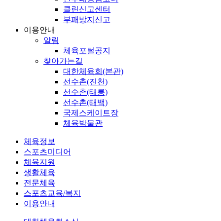
클린신고센터
부패방지신고
이용안내
알림
체육포털공지
찾아가는길
대한체육회(본관)
선수촌(진천)
선수촌(태릉)
선수촌(태백)
국제스케이트장
체육박물관
체육정보
스포츠미디어
체육지원
생활체육
전문체육
스포츠교육/복지
이용안내