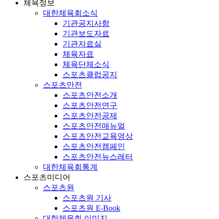
체육정보
대한체육회소식
기관공지사항
기관보도자료
기관자료실
체육자료
체육단체소식
스포츠클럽공지
스포츠안전
스포츠안전소개
스포츠안전연구
스포츠안전공제
스포츠안전매뉴얼
스포츠안전교육영상
스포츠안전캠페인
스포츠안전뉴스레터
대한체육회통계
스포츠미디어
스포츠원
스포츠원 기사
스포츠원 E-Book
대한체육회 이미지