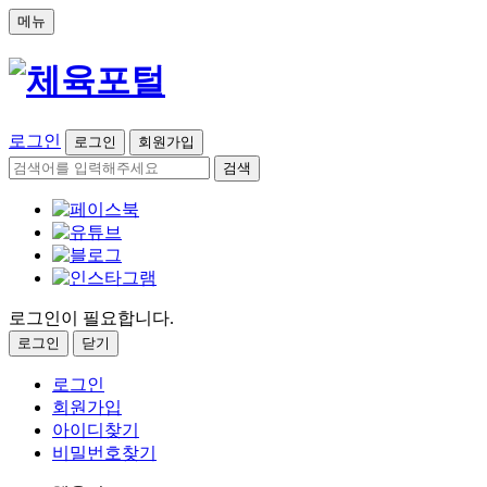
메뉴
로그인
로그인
회원가입
검색
로그인이 필요합니다.
로그인
닫기
로그인
회원가입
아이디찾기
비밀번호찾기