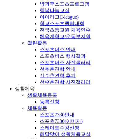
방과후스포츠프로그램
행복나눔교실
아이리그(I-league)
학교스포츠클럽대회
전국초등교원 체육연수
체육계학교/운동부지원
열린활동
스포츠버스 안내
스포츠버스 행사결과
스포츠버스 사진갤러리
선추촌견학 안내
선수촌견학 후기
선수촌견학 사진갤러리
생활체육
생활체육등록
등록신청
체육활동
스포츠7330안내
스포츠7330(이미지)
스케이트수강신청
해달맞이 생활체육교실