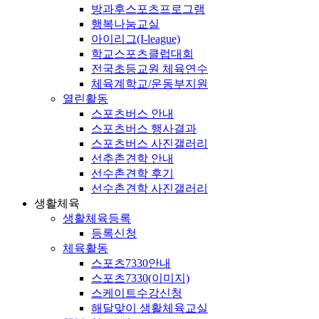
방과후스포츠프로그램
행복나눔교실
아이리그(I-league)
학교스포츠클럽대회
전국초등교원 체육연수
체육계학교/운동부지원
열린활동
스포츠버스 안내
스포츠버스 행사결과
스포츠버스 사진갤러리
선추촌견학 안내
선수촌견학 후기
선수촌견학 사진갤러리
생활체육
생활체육등록
등록신청
체육활동
스포츠7330안내
스포츠7330(이미지)
스케이트수강신청
해달맞이 생활체육교실