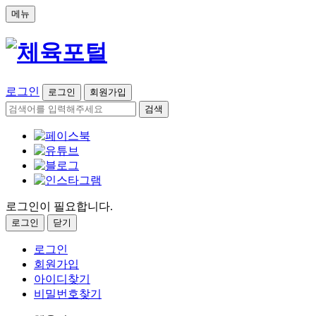
메뉴
로그인
로그인
회원가입
검색
로그인이 필요합니다.
로그인
닫기
로그인
회원가입
아이디찾기
비밀번호찾기