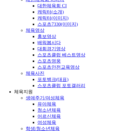
대한체육회 CI
캐릭터(소개)
캐릭터(이미지)
스포츠7330(이미지)
체육영상
홍보영상
배워봅시다
대회경기영상
스포츠클럽 베스트영상
스포츠영웅
스포츠안전교육영상
체육사진
포토뱅크(대표)
스포츠클럽 포토갤러리
체육지원
생애주기/여성체육
유아체육
청소년체육
어르신체육
여성체육
학생/청소년체육