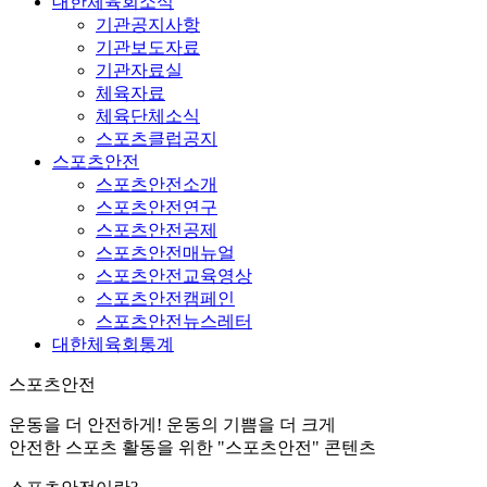
대한체육회소식
기관공지사항
기관보도자료
기관자료실
체육자료
체육단체소식
스포츠클럽공지
스포츠안전
스포츠안전소개
스포츠안전연구
스포츠안전공제
스포츠안전매뉴얼
스포츠안전교육영상
스포츠안전캠페인
스포츠안전뉴스레터
대한체육회통계
스포츠안전
운동을 더 안전하게! 운동의 기쁨을 더 크게
안전한 스포츠 활동을 위한 "스포츠안전" 콘텐츠