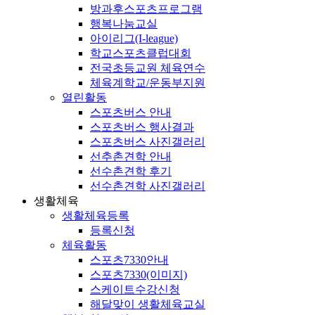
방과후스포츠프로그램
행복나눔교실
아이리그(I-league)
학교스포츠클럽대회
전국초등교원 체육연수
체육계학교/운동부지원
열린활동
스포츠버스 안내
스포츠버스 행사결과
스포츠버스 사진갤러리
선추촌견학 안내
선수촌견학 후기
선수촌견학 사진갤러리
생활체육
생활체육등록
등록신청
체육활동
스포츠7330안내
스포츠7330(이미지)
스케이트수강신청
해달맞이 생활체육교실