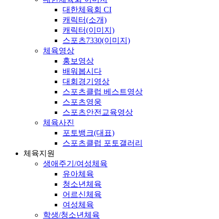
대한체육회 CI
캐릭터(소개)
캐릭터(이미지)
스포츠7330(이미지)
체육영상
홍보영상
배워봅시다
대회경기영상
스포츠클럽 베스트영상
스포츠영웅
스포츠안전교육영상
체육사진
포토뱅크(대표)
스포츠클럽 포토갤러리
체육지원
생애주기/여성체육
유아체육
청소년체육
어르신체육
여성체육
학생/청소년체육