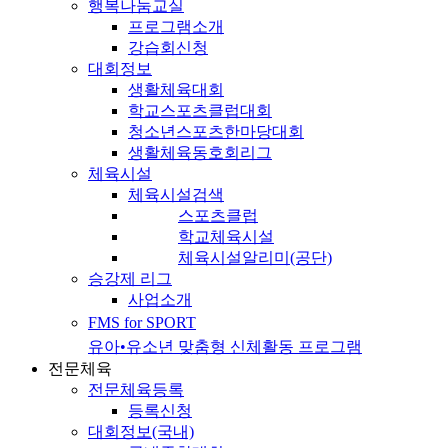
행복나눔교실
프로그램소개
강습회신청
대회정보
생활체육대회
학교스포츠클럽대회
청소년스포츠한마당대회
생활체육동호회리그
체육시설
체육시설검색
스포츠클럽
학교체육시설
체육시설알리미(공단)
승강제 리그
사업소개
FMS for SPORT
유아•유소년 맞춤형 신체활동 프로그램
전문체육
전문체육등록
등록신청
대회정보(국내)