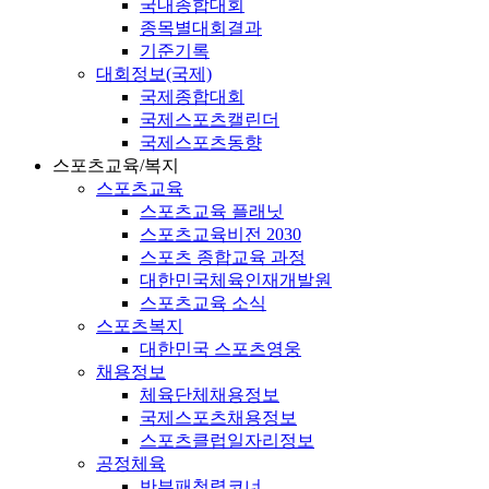
국내종합대회
종목별대회결과
기준기록
대회정보(국제)
국제종합대회
국제스포츠캘린더
국제스포츠동향
스포츠교육/복지
스포츠교육
스포츠교육 플래닛
스포츠교육비전 2030
스포츠 종합교육 과정
대한민국체육인재개발원
스포츠교육 소식
스포츠복지
대한민국 스포츠영웅
채용정보
체육단체채용정보
국제스포츠채용정보
스포츠클럽일자리정보
공정체육
반부패청렴코너