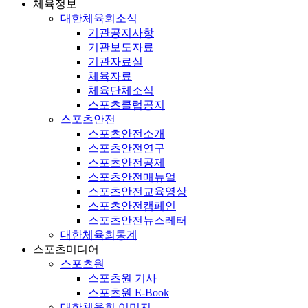
체육정보
대한체육회소식
기관공지사항
기관보도자료
기관자료실
체육자료
체육단체소식
스포츠클럽공지
스포츠안전
스포츠안전소개
스포츠안전연구
스포츠안전공제
스포츠안전매뉴얼
스포츠안전교육영상
스포츠안전캠페인
스포츠안전뉴스레터
대한체육회통계
스포츠미디어
스포츠원
스포츠원 기사
스포츠원 E-Book
대한체육회 이미지