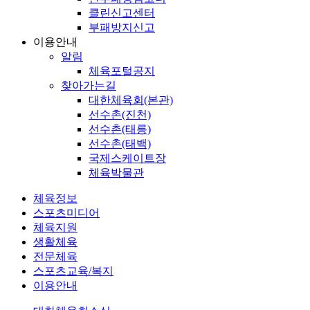
클린신고센터
부패방지신고
이용안내
알림
체육포털공지
찾아가는길
대한체육회(본관)
선수촌(진천)
선수촌(태릉)
선수촌(태백)
국제스케이트장
체육박물관
체육정보
스포츠미디어
체육지원
생활체육
전문체육
스포츠교육/복지
이용안내