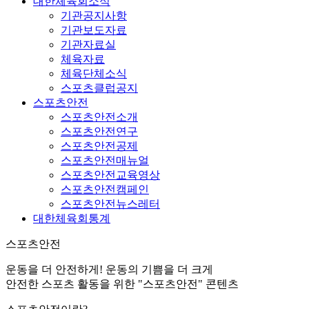
대한체육회소식
기관공지사항
기관보도자료
기관자료실
체육자료
체육단체소식
스포츠클럽공지
스포츠안전
스포츠안전소개
스포츠안전연구
스포츠안전공제
스포츠안전매뉴얼
스포츠안전교육영상
스포츠안전캠페인
스포츠안전뉴스레터
대한체육회통계
스포츠안전
운동을 더 안전하게! 운동의 기쁨을 더 크게
안전한 스포츠 활동을 위한 "스포츠안전" 콘텐츠