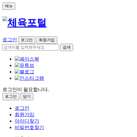
메뉴
로그인
로그인
회원가입
검색
로그인이 필요합니다.
로그인
닫기
로그인
회원가입
아이디찾기
비밀번호찾기