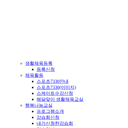
생활체육등록
등록신청
체육활동
스포츠7330안내
스포츠7330(이미지)
스케이트수강신청
해달맞이 생활체육교실
행복나눔교실
프로그램소개
강습회신청
내가신청한강습회