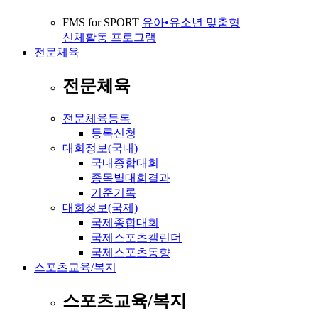
FMS for SPORT
유아•유소년 맞춤형
신체활동 프로그램
전문체육
전문체육
전문체육등록
등록신청
대회정보(국내)
국내종합대회
종목별대회결과
기준기록
대회정보(국제)
국제종합대회
국제스포츠캘린더
국제스포츠동향
스포츠교육/복지
스포츠교육/복지