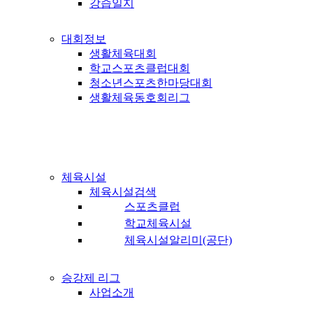
강습일지
대회정보
생활체육대회
학교스포츠클럽대회
청소년스포츠한마당대회
생활체육동호회리그
체육시설
체육시설검색
스포츠클럽
학교체육시설
체육시설알리미(공단)
승강제 리그
사업소개