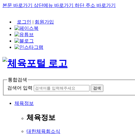
본문 바로가기
상단메뉴 바로가기
하단 주소 바로가기
로그인
|
회원가입
통합검색
검색어 입력
검색
체육정보
체육정보
대한체육회소식