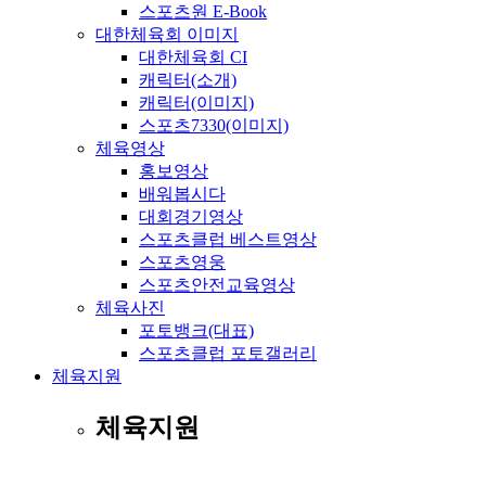
스포츠원 E-Book
대한체육회 이미지
대한체육회 CI
캐릭터(소개)
캐릭터(이미지)
스포츠7330(이미지)
체육영상
홍보영상
배워봅시다
대회경기영상
스포츠클럽 베스트영상
스포츠영웅
스포츠안전교육영상
체육사진
포토뱅크(대표)
스포츠클럽 포토갤러리
체육지원
체육지원