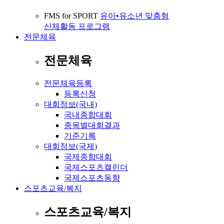
FMS for SPORT
유아•유소년 맞춤형
신체활동 프로그램
전문체육
전문체육
전문체육등록
등록신청
대회정보(국내)
국내종합대회
종목별대회결과
기준기록
대회정보(국제)
국제종합대회
국제스포츠캘린더
국제스포츠동향
스포츠교육/복지
스포츠교육/복지