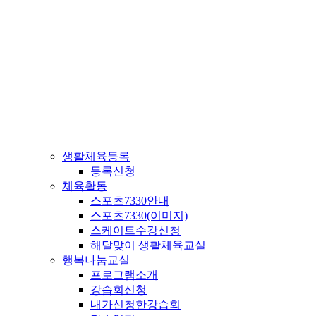
생활체육등록
등록신청
체육활동
스포츠7330안내
스포츠7330(이미지)
스케이트수강신청
해달맞이 생활체육교실
행복나눔교실
프로그램소개
강습회신청
내가신청한강습회