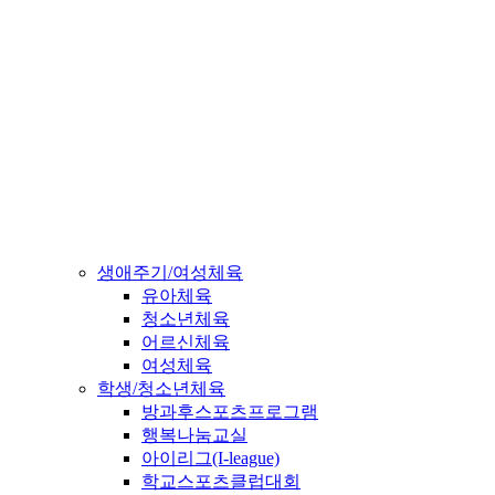
생애주기/여성체육
유아체육
청소년체육
어르신체육
여성체육
학생/청소년체육
방과후스포츠프로그램
행복나눔교실
아이리그(I-league)
학교스포츠클럽대회