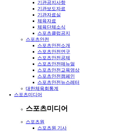
기관공지사항
기관보도자료
기관자료실
체육자료
체육단체소식
스포츠클럽공지
스포츠안전
스포츠안전소개
스포츠안전연구
스포츠안전공제
스포츠안전매뉴얼
스포츠안전교육영상
스포츠안전캠페인
스포츠안전뉴스레터
대한체육회통계
스포츠미디어
스포츠미디어
스포츠원
스포츠원 기사