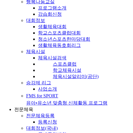
행복나눔교실
프로그램소개
강습회신청
대회정보
생활체육대회
학교스포츠클럽대회
청소년스포츠한마당대회
생활체육동호회리그
체육시설
체육시설검색
스포츠클럽
학교체육시설
체육시설알리미(공단)
승강제 리그
사업소개
FMS for SPORT
유아•유소년 맞춤형 신체활동 프로그램
전문체육
전문체육등록
등록신청
대회정보(국내)