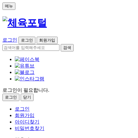
메뉴
로그인
로그인
회원가입
검색
로그인이 필요합니다.
로그인
닫기
로그인
회원가입
아이디찾기
비밀번호찾기