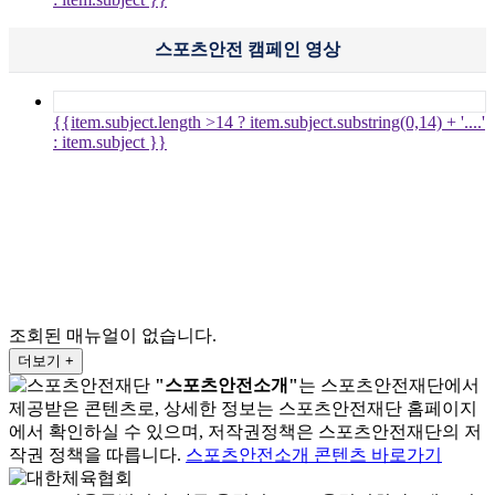
스포츠안전 캠페인 영상
{{item.subject.length >14 ? item.subject.substring(0,14) + '....'
: item.subject }}
조회된 매뉴얼이 없습니다.
더보기 +
"스포츠안전소개"
는 스포츠안전재단에서
제공받은 콘텐츠로, 상세한 정보는 스포츠안전재단 홈페이지
에서 확인하실 수 있으며, 저작권정책은 스포츠안전재단의 저
작권 정책을 따릅니다.
스포츠안전소개 콘텐츠 바로가기