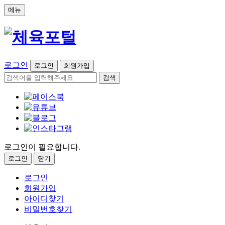
메뉴
로그인
로그인
회원가입
검색
로그인이 필요합니다.
로그인
닫기
로그인
회원가입
아이디찾기
비밀번호찾기