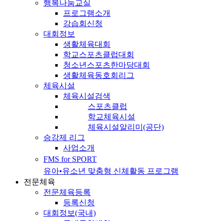
행복나눔교실
프로그램소개
강습회신청
대회정보
생활체육대회
학교스포츠클럽대회
청소년스포츠한마당대회
생활체육동호회리그
체육시설
체육시설검색
스포츠클럽
학교체육시설
체육시설알리미(공단)
승강제 리그
사업소개
FMS for SPORT
유아•유소년 맞춤형 신체활동 프로그램
전문체육
전문체육등록
등록신청
대회정보(국내)