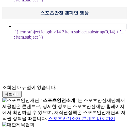
스포츠안전 캠페인 영상
{{item.subject.length >14 ? item.subject.substring(0,14) + '....'
: item.subject }}
조회된 매뉴얼이 없습니다.
더보기 +
"스포츠안전소개"
는 스포츠안전재단에서
제공받은 콘텐츠로, 상세한 정보는 스포츠안전재단 홈페이지
에서 확인하실 수 있으며, 저작권정책은 스포츠안전재단의 저
작권 정책을 따릅니다.
스포츠안전소개 콘텐츠 바로가기