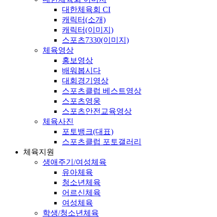
대한체육회 CI
캐릭터(소개)
캐릭터(이미지)
스포츠7330(이미지)
체육영상
홍보영상
배워봅시다
대회경기영상
스포츠클럽 베스트영상
스포츠영웅
스포츠안전교육영상
체육사진
포토뱅크(대표)
스포츠클럽 포토갤러리
체육지원
생애주기/여성체육
유아체육
청소년체육
어르신체육
여성체육
학생/청소년체육