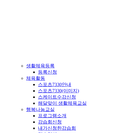
생활체육등록
등록신청
체육활동
스포츠7330안내
스포츠7330(이미지)
스케이트수강신청
해달맞이 생활체육교실
행복나눔교실
프로그램소개
강습회신청
내가신청한강습회