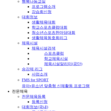
행복나눔교실
프로그램소개
강습회신청
대회정보
생활체육대회
학교스포츠클럽대회
청소년스포츠한마당대회
생활체육동호회리그
체육시설
체육시설검색
스포츠클럽
학교체육시설
체육시설알리미(공단)
승강제 리그
사업소개
FMS for SPORT
유아•유소년 맞춤형 신체활동 프로그램
전문체육
전문체육등록
등록신청
대회정보(국내)