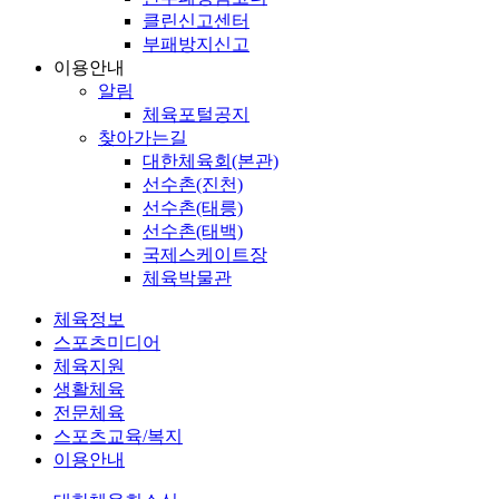
클린신고센터
부패방지신고
이용안내
알림
체육포털공지
찾아가는길
대한체육회(본관)
선수촌(진천)
선수촌(태릉)
선수촌(태백)
국제스케이트장
체육박물관
체육정보
스포츠미디어
체육지원
생활체육
전문체육
스포츠교육/복지
이용안내