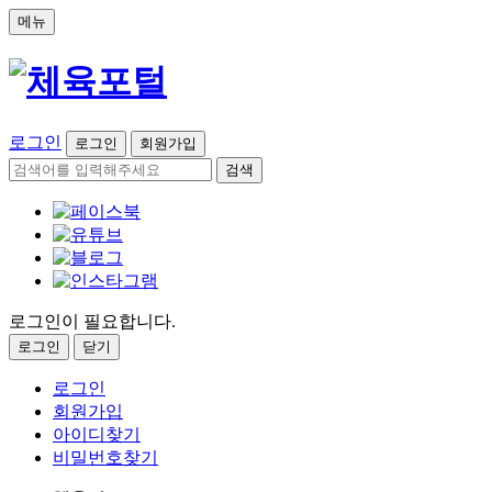
메뉴
로그인
로그인
회원가입
검색
로그인이 필요합니다.
로그인
닫기
로그인
회원가입
아이디찾기
비밀번호찾기