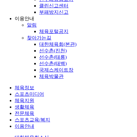
클린신고센터
부패방지신고
이용안내
알림
체육포털공지
찾아가는길
대한체육회(본관)
선수촌(진천)
선수촌(태릉)
선수촌(태백)
국제스케이트장
체육박물관
체육정보
스포츠미디어
체육지원
생활체육
전문체육
스포츠교육/복지
이용안내