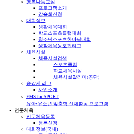
행복나눔교실
프로그램소개
강습회신청
대회정보
생활체육대회
학교스포츠클럽대회
청소년스포츠한마당대회
생활체육동호회리그
체육시설
체육시설검색
스포츠클럽
학교체육시설
체육시설알리미(공단)
승강제 리그
사업소개
FMS for SPORT
유아•유소년 맞춤형 신체활동 프로그램
전문체육
전문체육등록
등록신청
대회정보(국내)