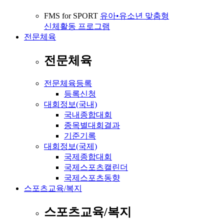
FMS for SPORT
유아•유소년 맞춤형
신체활동 프로그램
전문체육
전문체육
전문체육등록
등록신청
대회정보(국내)
국내종합대회
종목별대회결과
기준기록
대회정보(국제)
국제종합대회
국제스포츠캘린더
국제스포츠동향
스포츠교육/복지
스포츠교육/복지