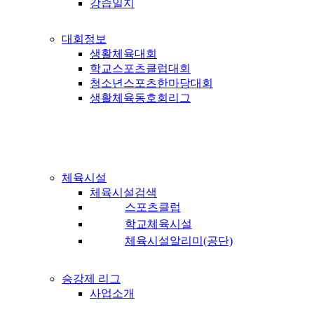
강습일지
대회정보
생활체육대회
학교스포츠클럽대회
청소년스포츠한마당대회
생활체육동호회리그
체육시설
체육시설검색
스포츠클럽
학교체육시설
체육시설알리미(공단)
승강제 리그
사업소개