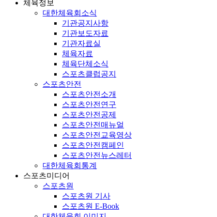
체육정보
대한체육회소식
기관공지사항
기관보도자료
기관자료실
체육자료
체육단체소식
스포츠클럽공지
스포츠안전
스포츠안전소개
스포츠안전연구
스포츠안전공제
스포츠안전매뉴얼
스포츠안전교육영상
스포츠안전캠페인
스포츠안전뉴스레터
대한체육회통계
스포츠미디어
스포츠원
스포츠원 기사
스포츠원 E-Book
대한체육회 이미지