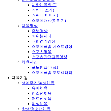
대한체육회 CI
캐릭터(소개)
캐릭터(이미지)
스포츠7330(이미지)
체육영상
홍보영상
배워봅시다
대회경기영상
스포츠클럽 베스트영상
스포츠영웅
스포츠안전교육영상
체육사진
포토뱅크(대표)
스포츠클럽 포토갤러리
체육지원
생애주기/여성체육
유아체육
청소년체육
어르신체육
여성체육
학생/청소년체육