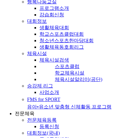
행복나눔교실
프로그램소개
강습회신청
대회정보
생활체육대회
학교스포츠클럽대회
청소년스포츠한마당대회
생활체육동호회리그
체육시설
체육시설검색
스포츠클럽
학교체육시설
체육시설알리미(공단)
승강제 리그
사업소개
FMS for SPORT
유아•유소년 맞춤형 신체활동 프로그램
전문체육
전문체육등록
등록신청
대회정보(국내)