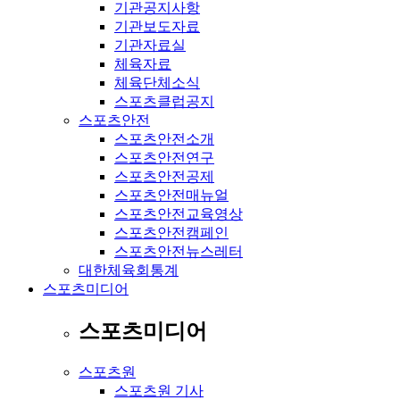
기관공지사항
기관보도자료
기관자료실
체육자료
체육단체소식
스포츠클럽공지
스포츠안전
스포츠안전소개
스포츠안전연구
스포츠안전공제
스포츠안전매뉴얼
스포츠안전교육영상
스포츠안전캠페인
스포츠안전뉴스레터
대한체육회통계
스포츠미디어
스포츠미디어
스포츠원
스포츠원 기사