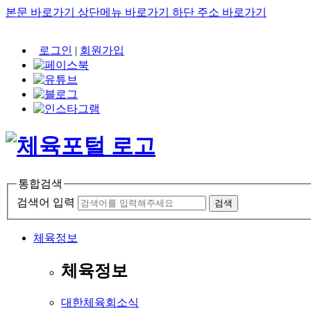
본문 바로가기
상단메뉴 바로가기
하단 주소 바로가기
로그인
|
회원가입
통합검색
검색어 입력
검색
체육정보
체육정보
대한체육회소식