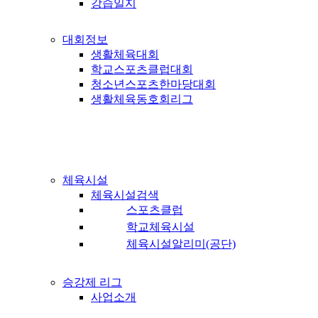
강습일지
대회정보
생활체육대회
학교스포츠클럽대회
청소년스포츠한마당대회
생활체육동호회리그
체육시설
체육시설검색
스포츠클럽
학교체육시설
체육시설알리미(공단)
승강제 리그
사업소개