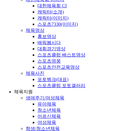
대한체육회 CI
캐릭터(소개)
캐릭터(이미지)
스포츠7330(이미지)
체육영상
홍보영상
배워봅시다
대회경기영상
스포츠클럽 베스트영상
스포츠영웅
스포츠안전교육영상
체육사진
포토뱅크(대표)
스포츠클럽 포토갤러리
체육지원
생애주기/여성체육
유아체육
청소년체육
어르신체육
여성체육
학생/청소년체육