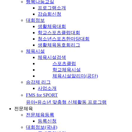
행복나눔교실
프로그램소개
강습회신청
대회정보
생활체육대회
학교스포츠클럽대회
청소년스포츠한마당대회
생활체육동호회리그
체육시설
체육시설검색
스포츠클럽
학교체육시설
체육시설알리미(공단)
승강제 리그
사업소개
FMS for SPORT
유아•유소년 맞춤형 신체활동 프로그램
전문체육
전문체육등록
등록신청
대회정보(국내)