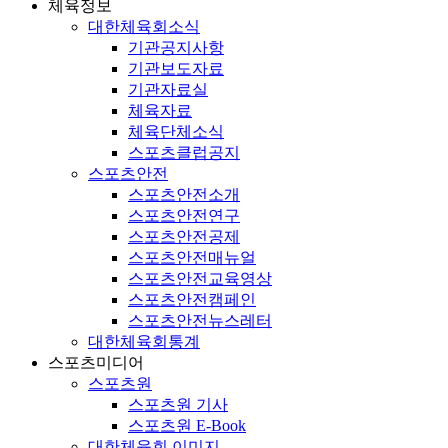
체육정보
대한체육회소식
기관공지사항
기관보도자료
기관자료실
체육자료
체육단체소식
스포츠클럽공지
스포츠안전
스포츠안전소개
스포츠안전연구
스포츠안전공제
스포츠안전매뉴얼
스포츠안전교육영상
스포츠안전캠페인
스포츠안전뉴스레터
대한체육회통계
스포츠미디어
스포츠원
스포츠원 기사
스포츠원 E-Book
대한체육회 이미지