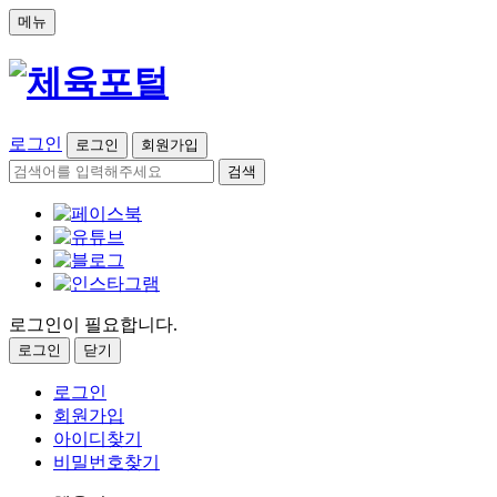
메뉴
로그인
로그인
회원가입
검색
로그인이 필요합니다.
로그인
닫기
로그인
회원가입
아이디찾기
비밀번호찾기