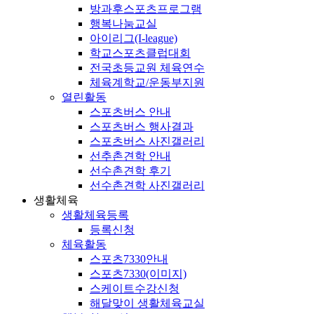
방과후스포츠프로그램
행복나눔교실
아이리그(I-league)
학교스포츠클럽대회
전국초등교원 체육연수
체육계학교/운동부지원
열린활동
스포츠버스 안내
스포츠버스 행사결과
스포츠버스 사진갤러리
선추촌견학 안내
선수촌견학 후기
선수촌견학 사진갤러리
생활체육
생활체육등록
등록신청
체육활동
스포츠7330안내
스포츠7330(이미지)
스케이트수강신청
해달맞이 생활체육교실