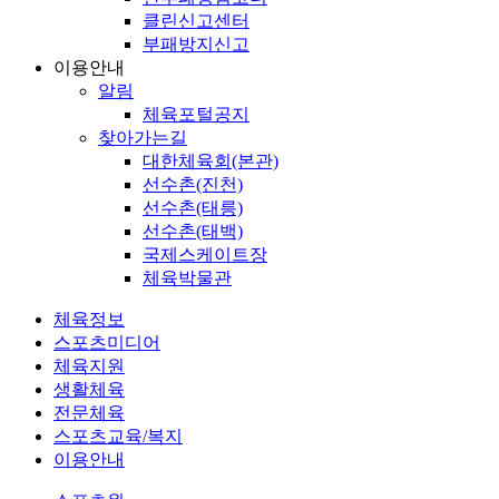
클린신고센터
부패방지신고
이용안내
알림
체육포털공지
찾아가는길
대한체육회(본관)
선수촌(진천)
선수촌(태릉)
선수촌(태백)
국제스케이트장
체육박물관
체육정보
스포츠미디어
체육지원
생활체육
전문체육
스포츠교육/복지
이용안내