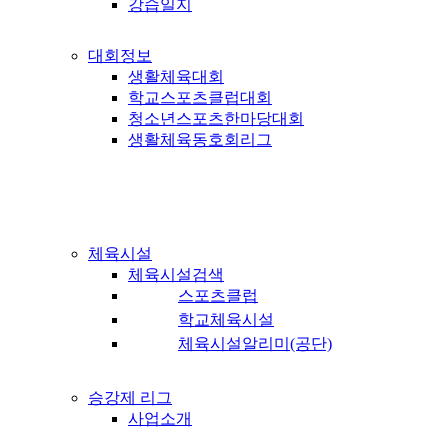
강습일지
대회정보
생활체육대회
학교스포츠클럽대회
청소년스포츠한마당대회
생활체육동호회리그
체육시설
체육시설검색
스포츠클럽
학교체육시설
체육시설알리미(공단)
승강제 리그
사업소개