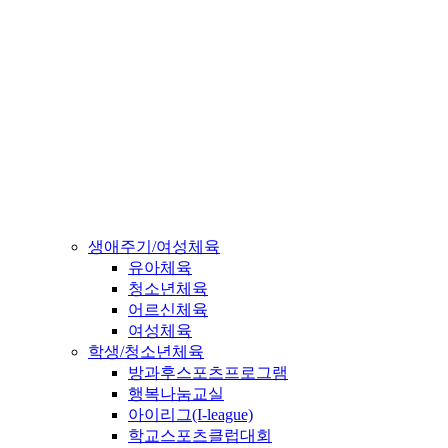
생애주기/여성체육
유아체육
청소년체육
어르신체육
여성체육
학생/청소년체육
방과후스포츠프로그램
행복나눔교실
아이리그(I-league)
학교스포츠클럽대회