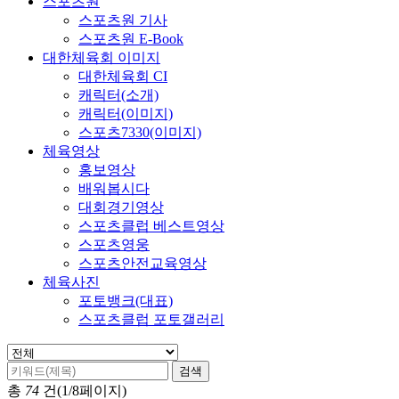
스포츠원
스포츠원 기사
스포츠원 E-Book
대한체육회 이미지
대한체육회 CI
캐릭터(소개)
캐릭터(이미지)
스포츠7330(이미지)
체육영상
홍보영상
배워봅시다
대회경기영상
스포츠클럽 베스트영상
스포츠영웅
스포츠안전교육영상
체육사진
포토뱅크(대표)
스포츠클럽 포토갤러리
검색
총
74
건(1/8페이지)