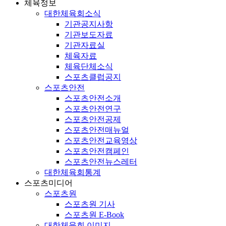
체육정보
대한체육회소식
기관공지사항
기관보도자료
기관자료실
체육자료
체육단체소식
스포츠클럽공지
스포츠안전
스포츠안전소개
스포츠안전연구
스포츠안전공제
스포츠안전매뉴얼
스포츠안전교육영상
스포츠안전캠페인
스포츠안전뉴스레터
대한체육회통계
스포츠미디어
스포츠원
스포츠원 기사
스포츠원 E-Book
대한체육회 이미지