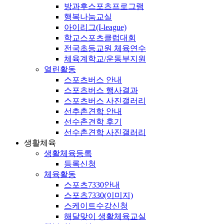
방과후스포츠프로그램
행복나눔교실
아이리그(I-league)
학교스포츠클럽대회
전국초등교원 체육연수
체육계학교/운동부지원
열린활동
스포츠버스 안내
스포츠버스 행사결과
스포츠버스 사진갤러리
선추촌견학 안내
선수촌견학 후기
선수촌견학 사진갤러리
생활체육
생활체육등록
등록신청
체육활동
스포츠7330안내
스포츠7330(이미지)
스케이트수강신청
해달맞이 생활체육교실