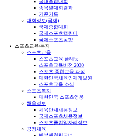
국내종합대회
종목별대회결과
기준기록
대회정보(국제)
국제종합대회
국제스포츠캘린더
국제스포츠동향
스포츠교육/복지
스포츠교육
스포츠교육 플래닛
스포츠교육비전 2030
스포츠 종합교육 과정
대한민국체육인재개발원
스포츠교육 소식
스포츠복지
대한민국 스포츠영웅
채용정보
체육단체채용정보
국제스포츠채용정보
스포츠클럽일자리정보
공정체육
반부패청렴코너