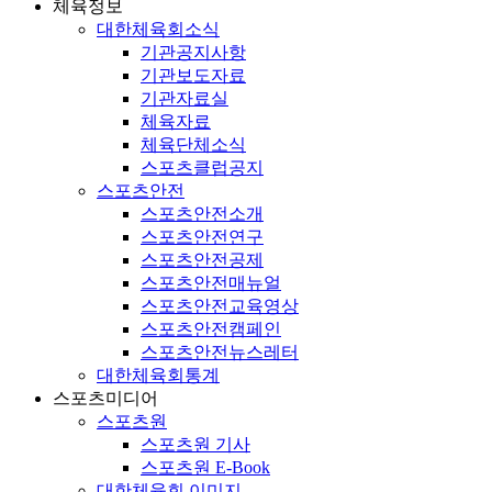
체육정보
대한체육회소식
기관공지사항
기관보도자료
기관자료실
체육자료
체육단체소식
스포츠클럽공지
스포츠안전
스포츠안전소개
스포츠안전연구
스포츠안전공제
스포츠안전매뉴얼
스포츠안전교육영상
스포츠안전캠페인
스포츠안전뉴스레터
대한체육회통계
스포츠미디어
스포츠원
스포츠원 기사
스포츠원 E-Book
대한체육회 이미지