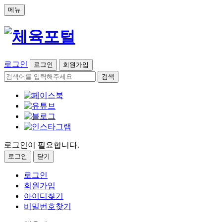
메뉴
로그인
로그인
회원가입
검색
로그인이 필요합니다.
로그인
닫기
로그인
회원가입
아이디찾기
비밀번호찾기