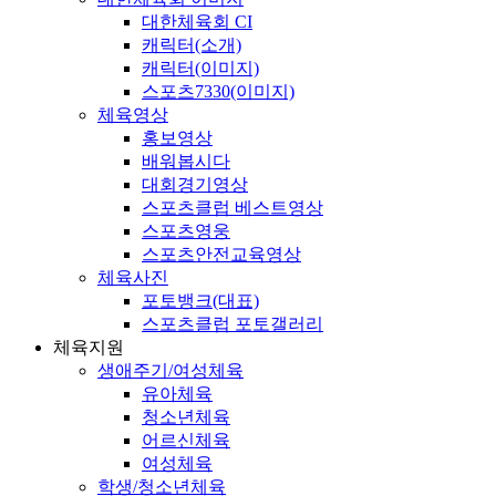
대한체육회 CI
캐릭터(소개)
캐릭터(이미지)
스포츠7330(이미지)
체육영상
홍보영상
배워봅시다
대회경기영상
스포츠클럽 베스트영상
스포츠영웅
스포츠안전교육영상
체육사진
포토뱅크(대표)
스포츠클럽 포토갤러리
체육지원
생애주기/여성체육
유아체육
청소년체육
어르신체육
여성체육
학생/청소년체육