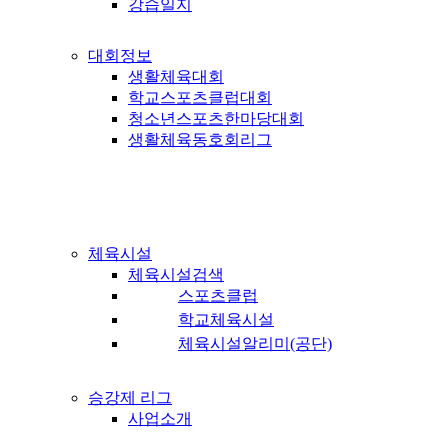
강습일지
대회정보
생활체육대회
학교스포츠클럽대회
청소년스포츠한마당대회
생활체육동호회리그
체육시설
체육시설검색
스포츠클럽
학교체육시설
체육시설알리미(공단)
승강제 리그
사업소개