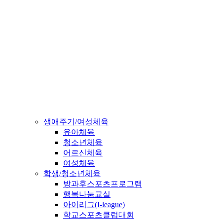
생애주기/여성체육
유아체육
청소년체육
어르신체육
여성체육
학생/청소년체육
방과후스포츠프로그램
행복나눔교실
아이리그(I-league)
학교스포츠클럽대회