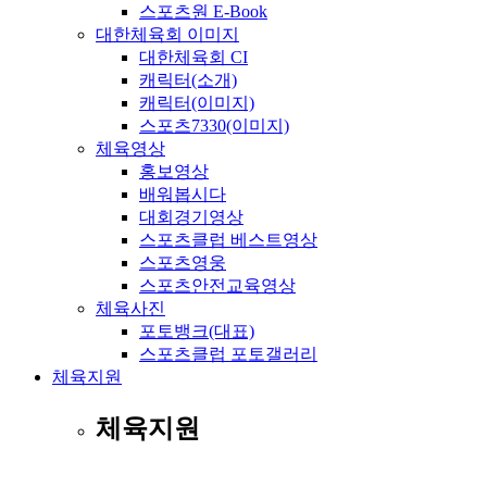
스포츠원 E-Book
대한체육회 이미지
대한체육회 CI
캐릭터(소개)
캐릭터(이미지)
스포츠7330(이미지)
체육영상
홍보영상
배워봅시다
대회경기영상
스포츠클럽 베스트영상
스포츠영웅
스포츠안전교육영상
체육사진
포토뱅크(대표)
스포츠클럽 포토갤러리
체육지원
체육지원