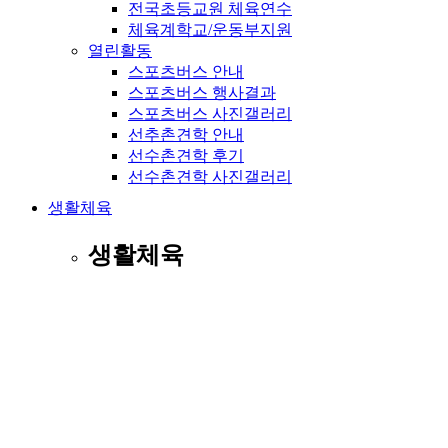
전국초등교원 체육연수
체육계학교/운동부지원
열린활동
스포츠버스 안내
스포츠버스 행사결과
스포츠버스 사진갤러리
선추촌견학 안내
선수촌견학 후기
선수촌견학 사진갤러리
생활체육
생활체육