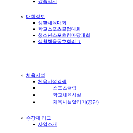
강습일지
대회정보
생활체육대회
학교스포츠클럽대회
청소년스포츠한마당대회
생활체육동호회리그
체육시설
체육시설검색
스포츠클럽
학교체육시설
체육시설알리미(공단)
승강제 리그
사업소개