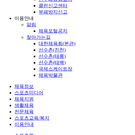
클린신고센터
부패방지신고
이용안내
알림
체육포털공지
찾아가는길
대한체육회(본관)
선수촌(진천)
선수촌(태릉)
선수촌(태백)
국제스케이트장
체육박물관
체육정보
스포츠미디어
체육지원
생활체육
전문체육
스포츠교육/복지
이용안내