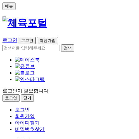
메뉴
로그인
로그인
회원가입
검색
로그인이 필요합니다.
로그인
닫기
로그인
회원가입
아이디찾기
비밀번호찾기