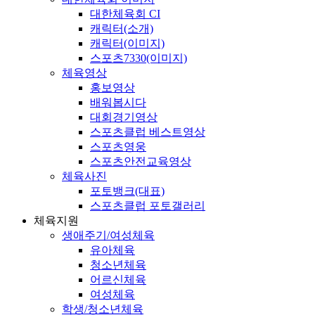
대한체육회 CI
캐릭터(소개)
캐릭터(이미지)
스포츠7330(이미지)
체육영상
홍보영상
배워봅시다
대회경기영상
스포츠클럽 베스트영상
스포츠영웅
스포츠안전교육영상
체육사진
포토뱅크(대표)
스포츠클럽 포토갤러리
체육지원
생애주기/여성체육
유아체육
청소년체육
어르신체육
여성체육
학생/청소년체육