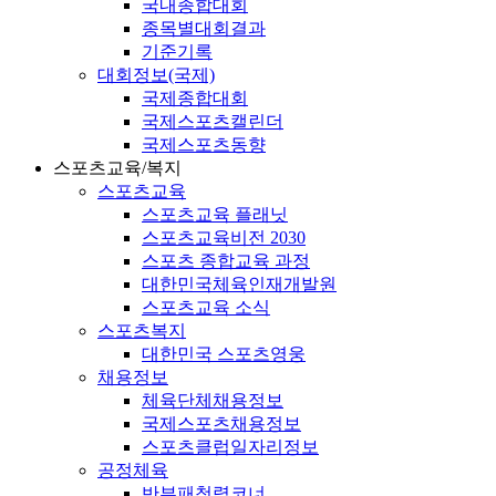
국내종합대회
종목별대회결과
기준기록
대회정보(국제)
국제종합대회
국제스포츠캘린더
국제스포츠동향
스포츠교육/복지
스포츠교육
스포츠교육 플래닛
스포츠교육비전 2030
스포츠 종합교육 과정
대한민국체육인재개발원
스포츠교육 소식
스포츠복지
대한민국 스포츠영웅
채용정보
체육단체채용정보
국제스포츠채용정보
스포츠클럽일자리정보
공정체육
반부패청렴코너