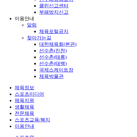
클린신고센터
부패방지신고
이용안내
알림
체육포털공지
찾아가는길
대한체육회(본관)
선수촌(진천)
선수촌(태릉)
선수촌(태백)
국제스케이트장
체육박물관
체육정보
스포츠미디어
체육지원
생활체육
전문체육
스포츠교육/복지
이용안내