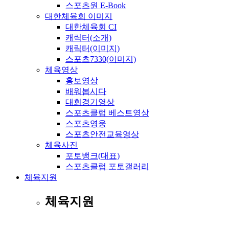
스포츠원 E-Book
대한체육회 이미지
대한체육회 CI
캐릭터(소개)
캐릭터(이미지)
스포츠7330(이미지)
체육영상
홍보영상
배워봅시다
대회경기영상
스포츠클럽 베스트영상
스포츠영웅
스포츠안전교육영상
체육사진
포토뱅크(대표)
스포츠클럽 포토갤러리
체육지원
체육지원