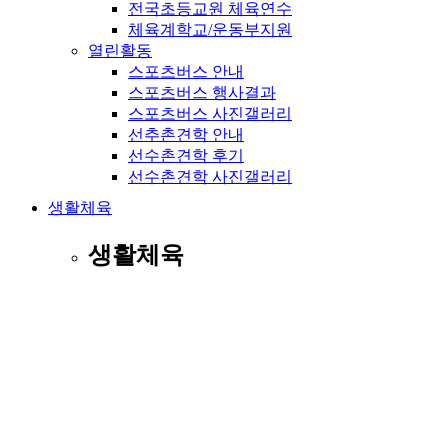
전국초등교원 체육연수
체육계학교/운동부지원
열린활동
스포츠버스 안내
스포츠버스 행사결과
스포츠버스 사진갤러리
선추촌견학 안내
선수촌견학 후기
선수촌견학 사진갤러리
생활체육
생활체육