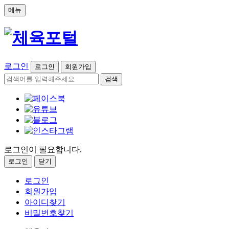
메뉴
로그인
로그인
회원가입
검색
로그인이 필요합니다.
로그인
닫기
로그인
회원가입
아이디찾기
비밀번호찾기