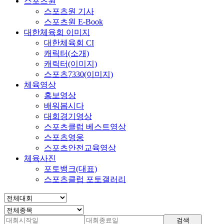
스포츠원
스포츠원 기사
스포츠원 E-Book
대한체육회 이미지
대한체육회 CI
캐릭터(소개)
캐릭터(이미지)
스포츠7330(이미지)
체육영상
홍보영상
배워봅시다
대회경기영상
스포츠클럽 베스트영상
스포츠영웅
스포츠안전교육영상
체육사진
포토뱅크(대표)
스포츠클럽 포토갤러리
검색