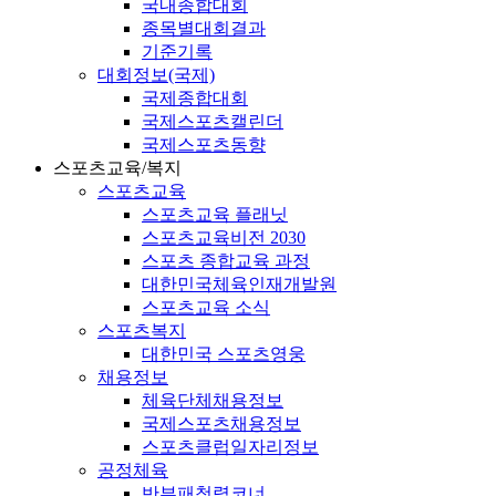
국내종합대회
종목별대회결과
기준기록
대회정보(국제)
국제종합대회
국제스포츠캘린더
국제스포츠동향
스포츠교육/복지
스포츠교육
스포츠교육 플래닛
스포츠교육비전 2030
스포츠 종합교육 과정
대한민국체육인재개발원
스포츠교육 소식
스포츠복지
대한민국 스포츠영웅
채용정보
체육단체채용정보
국제스포츠채용정보
스포츠클럽일자리정보
공정체육
반부패청렴코너