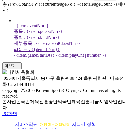
총
{{rowCount}}
건({{currentPageNo }}/{{totalPageCount }}페이
지)
{{item.eventNm}}
종목 : {{item.pclassNm}}
종별 : {{item.kindNm}}
세부종목 : {{item.detailClassNm}}
라운드 : {{item.rhNm}}
{{item.gameStartDt}}
{{item.playCnt | number }}
더보기 +
[05540]서울특별시 송파구 올림픽로 424 올림픽회관 대표전
화 02-2144-8114
Copyrightⓒ2016 Korean Sport & Olympic Committee. all rights
reserved.
본사업은국민체육진흥공단의국민체육진흥기금지원사업입니
다.
PC화면
서비스약관
저작권 정책
개인정보처리방침