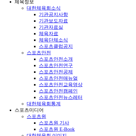
체육정보
대한체육회소식
기관공지사항
기관보도자료
기관자료실
체육자료
체육단체소식
스포츠클럽공지
스포츠안전
스포츠안전소개
스포츠안전연구
스포츠안전공제
스포츠안전매뉴얼
스포츠안전교육영상
스포츠안전캠페인
스포츠안전뉴스레터
대한체육회통계
스포츠미디어
스포츠원
스포츠원 기사
스포츠원 E-Book
대한체육회 이미지