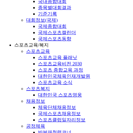
국내종합대회
종목별대회결과
기준기록
대회정보(국제)
국제종합대회
국제스포츠캘린더
국제스포츠동향
스포츠교육/복지
스포츠교육
스포츠교육 플래닛
스포츠교육비전 2030
스포츠 종합교육 과정
대한민국체육인재개발원
스포츠교육 소식
스포츠복지
대한민국 스포츠영웅
채용정보
체육단체채용정보
국제스포츠채용정보
스포츠클럽일자리정보
공정체육
반부패청렴코너