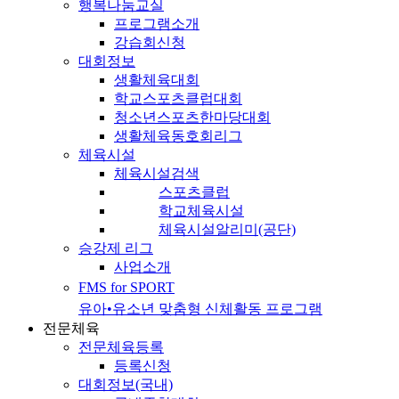
행복나눔교실
프로그램소개
강습회신청
대회정보
생활체육대회
학교스포츠클럽대회
청소년스포츠한마당대회
생활체육동호회리그
체육시설
체육시설검색
스포츠클럽
학교체육시설
체육시설알리미(공단)
승강제 리그
사업소개
FMS for SPORT
유아•유소년 맞춤형 신체활동 프로그램
전문체육
전문체육등록
등록신청
대회정보(국내)