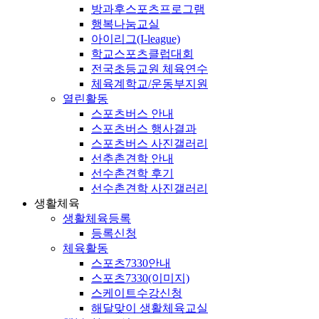
방과후스포츠프로그램
행복나눔교실
아이리그(I-league)
학교스포츠클럽대회
전국초등교원 체육연수
체육계학교/운동부지원
열린활동
스포츠버스 안내
스포츠버스 행사결과
스포츠버스 사진갤러리
선추촌견학 안내
선수촌견학 후기
선수촌견학 사진갤러리
생활체육
생활체육등록
등록신청
체육활동
스포츠7330안내
스포츠7330(이미지)
스케이트수강신청
해달맞이 생활체육교실