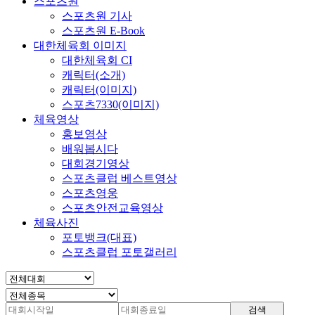
스포츠원
스포츠원 기사
스포츠원 E-Book
대한체육회 이미지
대한체육회 CI
캐릭터(소개)
캐릭터(이미지)
스포츠7330(이미지)
체육영상
홍보영상
배워봅시다
대회경기영상
스포츠클럽 베스트영상
스포츠영웅
스포츠안전교육영상
체육사진
포토뱅크(대표)
스포츠클럽 포토갤러리
검색