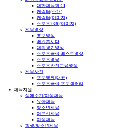
대한체육회 CI
캐릭터(소개)
캐릭터(이미지)
스포츠7330(이미지)
체육영상
홍보영상
배워봅시다
대회경기영상
스포츠클럽 베스트영상
스포츠영웅
스포츠안전교육영상
체육사진
포토뱅크(대표)
스포츠클럽 포토갤러리
체육지원
생애주기/여성체육
유아체육
청소년체육
어르신체육
여성체육
학생/청소년체육