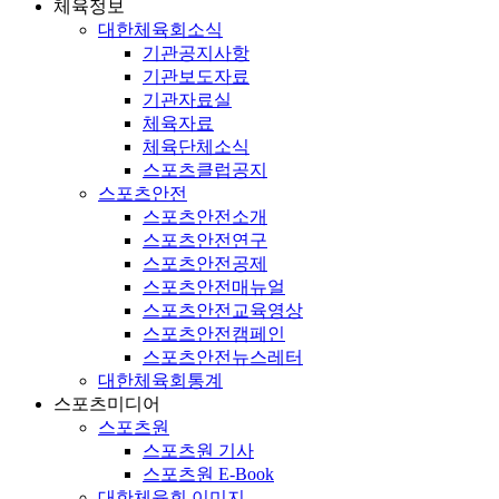
체육정보
대한체육회소식
기관공지사항
기관보도자료
기관자료실
체육자료
체육단체소식
스포츠클럽공지
스포츠안전
스포츠안전소개
스포츠안전연구
스포츠안전공제
스포츠안전매뉴얼
스포츠안전교육영상
스포츠안전캠페인
스포츠안전뉴스레터
대한체육회통계
스포츠미디어
스포츠원
스포츠원 기사
스포츠원 E-Book
대한체육회 이미지