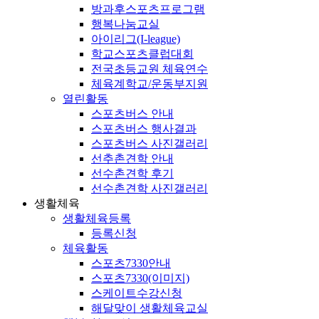
방과후스포츠프로그램
행복나눔교실
아이리그(I-league)
학교스포츠클럽대회
전국초등교원 체육연수
체육계학교/운동부지원
열린활동
스포츠버스 안내
스포츠버스 행사결과
스포츠버스 사진갤러리
선추촌견학 안내
선수촌견학 후기
선수촌견학 사진갤러리
생활체육
생활체육등록
등록신청
체육활동
스포츠7330안내
스포츠7330(이미지)
스케이트수강신청
해달맞이 생활체육교실