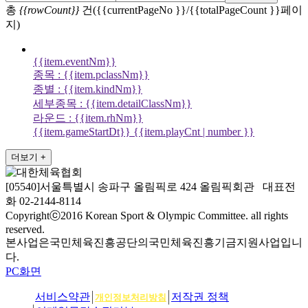
총
{{rowCount}}
건({{currentPageNo }}/{{totalPageCount }}페이
지)
{{item.eventNm}}
종목 : {{item.pclassNm}}
종별 : {{item.kindNm}}
세부종목 : {{item.detailClassNm}}
라운드 : {{item.rhNm}}
{{item.gameStartDt}}
{{item.playCnt | number }}
더보기 +
[05540]서울특별시 송파구 올림픽로 424 올림픽회관 대표전
화 02-2144-8114
Copyrightⓒ2016 Korean Sport & Olympic Committee. all rights
reserved.
본사업은국민체육진흥공단의국민체육진흥기금지원사업입니
다.
PC화면
서비스약관
저작권 정책
개인정보처리방침