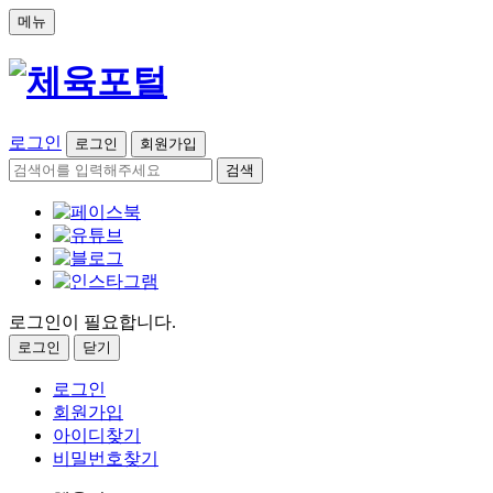
메뉴
로그인
로그인
회원가입
검색
로그인이 필요합니다.
로그인
닫기
로그인
회원가입
아이디찾기
비밀번호찾기