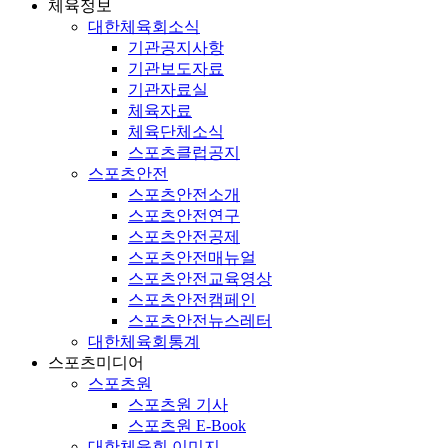
체육정보
대한체육회소식
기관공지사항
기관보도자료
기관자료실
체육자료
체육단체소식
스포츠클럽공지
스포츠안전
스포츠안전소개
스포츠안전연구
스포츠안전공제
스포츠안전매뉴얼
스포츠안전교육영상
스포츠안전캠페인
스포츠안전뉴스레터
대한체육회통계
스포츠미디어
스포츠원
스포츠원 기사
스포츠원 E-Book
대한체육회 이미지