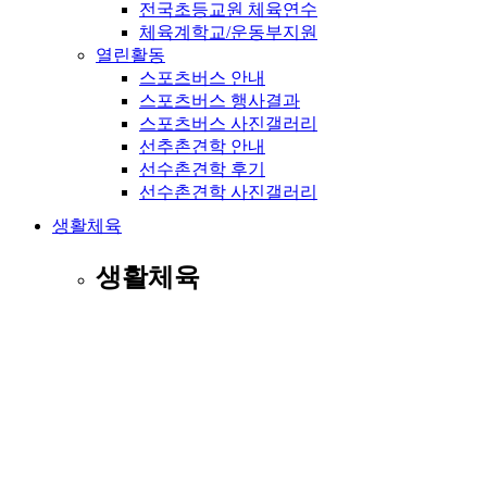
전국초등교원 체육연수
체육계학교/운동부지원
열린활동
스포츠버스 안내
스포츠버스 행사결과
스포츠버스 사진갤러리
선추촌견학 안내
선수촌견학 후기
선수촌견학 사진갤러리
생활체육
생활체육